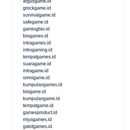
argusgame.id
grockgame.id
survivalgame.id
safegame.id
gamingbio.id
biogames.id
intragames.id
introgaming.id
tempatgames.id
suaragame.id
intragame.id
omnigame.id
kumpulangames.id
biogame.id
kumpulangame.id
tempatgame.id
gamesproduct.id
miyagames.id
gatotgames.id