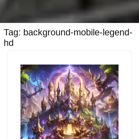
Tag:
background-mobile-legend-
hd