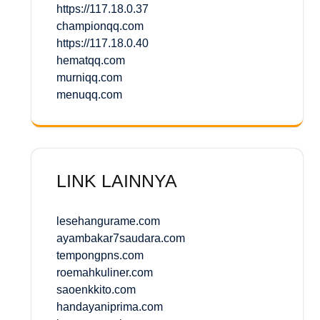
https://117.18.0.37
championqq.com
https://117.18.0.40
hematqq.com
murniqq.com
menuqq.com
LINK LAINNYA
lesehangurame.com
ayambakar7saudara.com
tempongpns.com
roemahkuliner.com
saoenkkito.com
handayaniprima.com