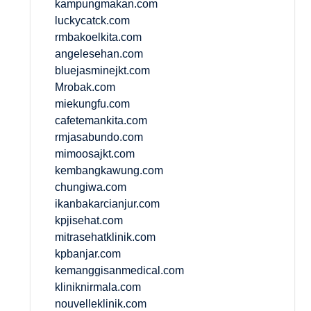
kampungmakan.com
luckycatck.com
rmbakoelkita.com
angelesehan.com
bluejasminejkt.com
Mrobak.com
miekungfu.com
cafetemankita.com
rmjasabundo.com
mimoosajkt.com
kembangkawung.com
chungiwa.com
ikanbakarcianjur.com
kpjisehat.com
mitrasehatklinik.com
kpbanjar.com
kemanggisanmedical.com
kliniknirmala.com
nouvelleklinik.com