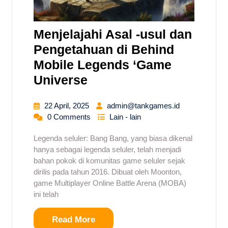
Menjelajahi Asal -usul dan
Pengetahuan di Behind
Mobile Legends ‘Game
Universe
22 April, 2025
admin@tankgames.id
0 Comments
Lain - lain
Legenda seluler: Bang Bang, yang biasa dikenal
hanya sebagai legenda seluler, telah menjadi
bahan pokok di komunitas game seluler sejak
dirilis pada tahun 2016. Dibuat oleh Moonton,
game Multiplayer Online Battle Arena (MOBA)
ini telah
Read More