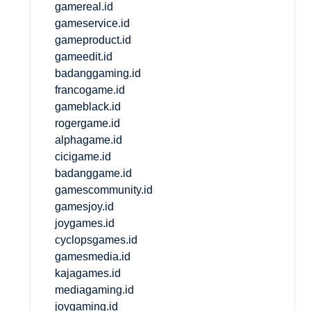
gamereal.id
gameservice.id
gameproduct.id
gameedit.id
badanggaming.id
francogame.id
gameblack.id
rogergame.id
alphagame.id
cicigame.id
badanggame.id
gamescommunity.id
gamesjoy.id
joygames.id
cyclopsgames.id
gamesmedia.id
kajagames.id
mediagaming.id
joygaming.id