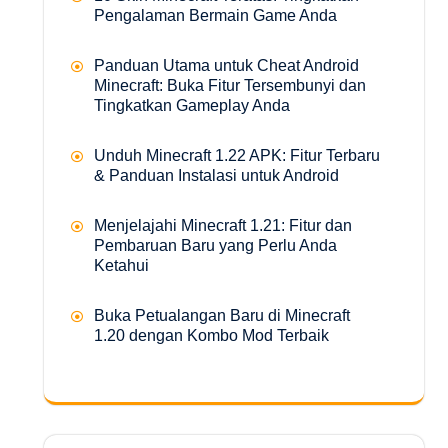
Pengalaman Bermain Game Anda
Panduan Utama untuk Cheat Android
Minecraft: Buka Fitur Tersembunyi dan
Tingkatkan Gameplay Anda
Unduh Minecraft 1.22 APK: Fitur Terbaru
& Panduan Instalasi untuk Android
Menjelajahi Minecraft 1.21: Fitur dan
Pembaruan Baru yang Perlu Anda
Ketahui
Buka Petualangan Baru di Minecraft
1.20 dengan Kombo Mod Terbaik