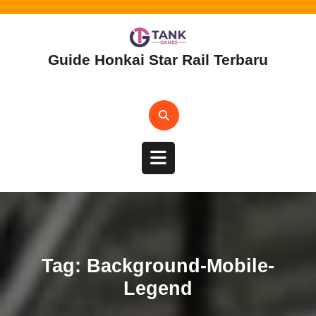
Skip
to
content
Guide Honkai Star Rail Terbaru
Open
Button
Tag:
Background-Mobile-
Legend