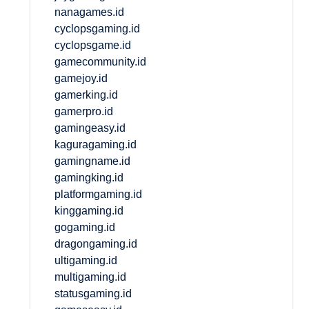
nanagames.id
cyclopsgaming.id
cyclopsgame.id
gamecommunity.id
gamejoy.id
gamerking.id
gamerpro.id
gamingeasy.id
kaguragaming.id
gamingname.id
gamingking.id
platformgaming.id
kinggaming.id
gogaming.id
dragongaming.id
ultigaming.id
multigaming.id
statusgaming.id