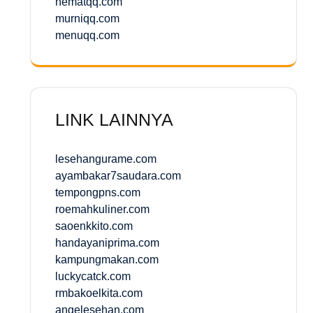
hematqq.com
murniqq.com
menuqq.com
LINK LAINNYA
lesehangurame.com
ayambakar7saudara.com
tempongpns.com
roemahkuliner.com
saoenkkito.com
handayaniprima.com
kampungmakan.com
luckycatck.com
rmbakoelkita.com
angelesehan.com