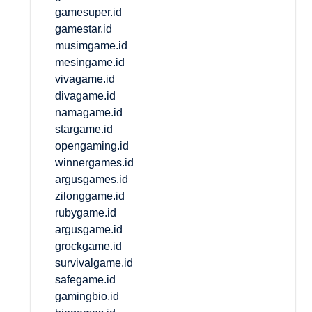
gamesuper.id
gamestar.id
musimgame.id
mesingame.id
vivagame.id
divagame.id
namagame.id
stargame.id
opengaming.id
winnergames.id
argusgames.id
zilonggame.id
rubygame.id
argusgame.id
grockgame.id
survivalgame.id
safegame.id
gamingbio.id