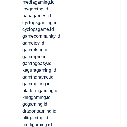
mediagaming.id
joygaming.id
nanagames.id
cyclopsgaming.id
cyclopsgame.id
gamecommunity.id
gamejoy.id
gamerking.id
gamerpro.id
gamingeasy.id
kaguragaming.id
gamingname.id
gamingking.id
platformgaming.id
kinggaming.id
gogaming.id
dragongaming.id
ultigaming.id
multigaming.id