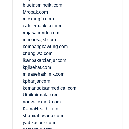
bluejasminejkt.com
Mrobak.com
miekungfu.com
cafetemankita.com
rmjasabundo.com
mimoosajkt.com
kembangkawung.com
chungiwa.com
ikanbakarcianjur.com
kpjisehat.com
mitrasehatklinik.com
kpbanjar.com
kemanggisanmedical.com
kliniknirmala.com
nouvelleklinik.com
KainaHealth.com
shabirahusada.com
yadikacare.com