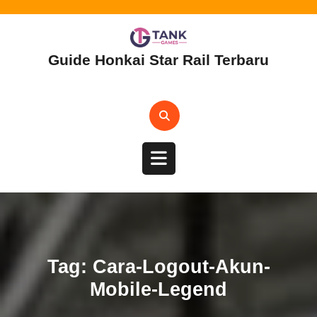
Skip
to
content
Guide Honkai Star Rail Terbaru
Open
Button
Tag:
Cara-Logout-Akun-
Mobile-Legend