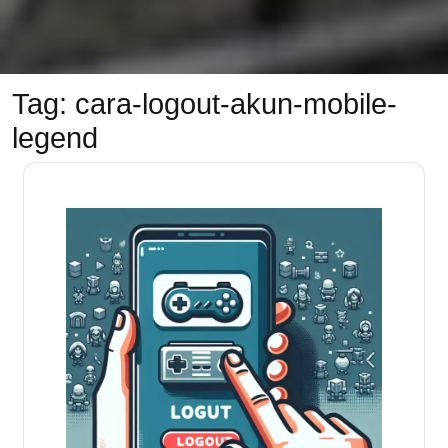
Tag:
cara-logout-akun-mobile-
legend