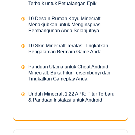
Terbaik untuk Petualangan Epik
10 Desain Rumah Kayu Minecraft
Menakjubkan untuk Menginspirasi
Pembangunan Anda Selanjutnya
10 Skin Minecraft Teratas: Tingkatkan
Pengalaman Bermain Game Anda
Panduan Utama untuk Cheat Android
Minecraft: Buka Fitur Tersembunyi dan
Tingkatkan Gameplay Anda
Unduh Minecraft 1.22 APK: Fitur Terbaru
& Panduan Instalasi untuk Android