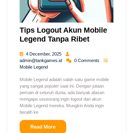
Tips Logout Akun Mobile
Legend Tanpa Ribet
4 December, 2025
admin@tankgames.id
0 Comments
Mobile Legend
Mobile Legend adalah salah satu game mobile
yang sangat populer saat ini. Dengan jutaan
pemain di seluruh dunia, ada banyak alasan
mengapa seseorang ingin logout dari akun
Mobile Legend mereka. Mungkin Anda ingin
beralih ke
Read More