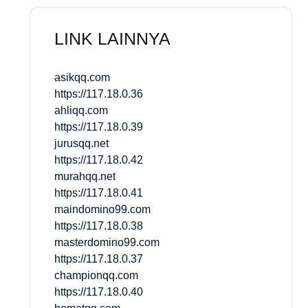
LINK LAINNYA
asikqq.com
https://117.18.0.36
ahliqq.com
https://117.18.0.39
jurusqq.net
https://117.18.0.42
murahqq.net
https://117.18.0.41
maindomino99.com
https://117.18.0.38
masterdomino99.com
https://117.18.0.37
championqq.com
https://117.18.0.40