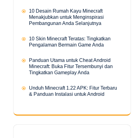
10 Desain Rumah Kayu Minecraft
Menakjubkan untuk Menginspirasi
Pembangunan Anda Selanjutnya
10 Skin Minecraft Teratas: Tingkatkan
Pengalaman Bermain Game Anda
Panduan Utama untuk Cheat Android
Minecraft: Buka Fitur Tersembunyi dan
Tingkatkan Gameplay Anda
Unduh Minecraft 1.22 APK: Fitur Terbaru
& Panduan Instalasi untuk Android