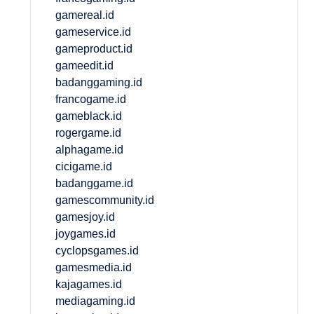
gamereal.id
gameservice.id
gameproduct.id
gameedit.id
badanggaming.id
francogame.id
gameblack.id
rogergame.id
alphagame.id
cicigame.id
badanggame.id
gamescommunity.id
gamesjoy.id
joygames.id
cyclopsgames.id
gamesmedia.id
kajagames.id
mediagaming.id