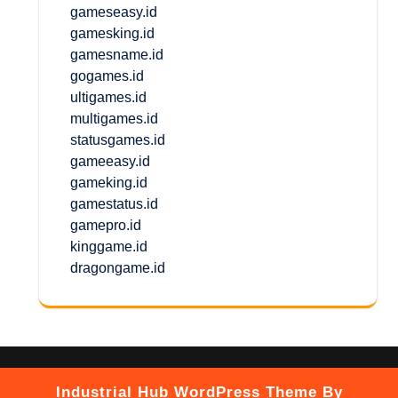
gameseasy.id
gamesking.id
gamesname.id
gogames.id
ultigames.id
multigames.id
statusgames.id
gameeasy.id
gameking.id
gamestatus.id
gamepro.id
kinggame.id
dragongame.id
Industrial Hub WordPress Theme
By