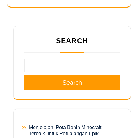
SEARCH
Search
Menjelajahi Peta Benih Minecraft
Terbaik untuk Petualangan Epik