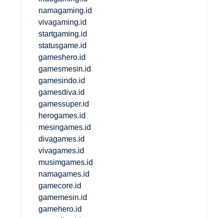
namagaming.id
vivagaming.id
startgaming.id
statusgame.id
gameshero.id
gamesmesin.id
gamesindo.id
gamesdiva.id
gamessuper.id
herogames.id
mesingames.id
divagames.id
vivagames.id
musimgames.id
namagames.id
gamecore.id
gamemesin.id
gamehero.id