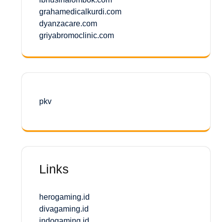
grahamedicalkurdi.com
dyanzacare.com
griyabromoclinic.com
pkv
Links
herogaming.id
divagaming.id
indogaming.id