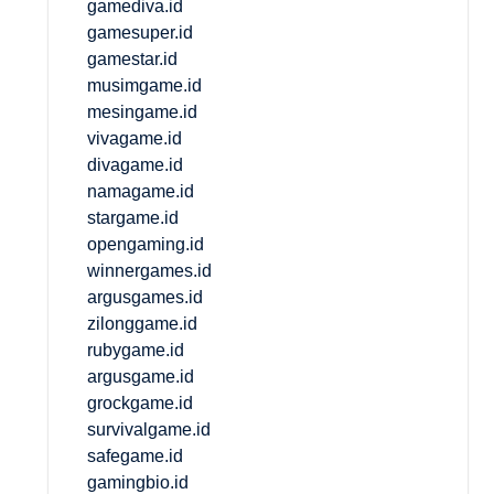
gamediva.id
gamesuper.id
gamestar.id
musimgame.id
mesingame.id
vivagame.id
divagame.id
namagame.id
stargame.id
opengaming.id
winnergames.id
argusgames.id
zilonggame.id
rubygame.id
argusgame.id
grockgame.id
survivalgame.id
safegame.id
gamingbio.id