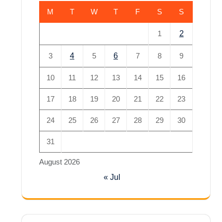
M
T
W
T
F
S
S
1
2
3
4
5
6
7
8
9
10
11
12
13
14
15
16
17
18
19
20
21
22
23
24
25
26
27
28
29
30
31
August 2026
« Jul