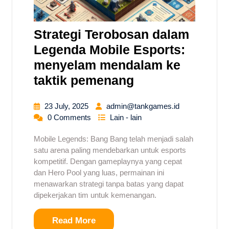
Strategi Terobosan dalam
Legenda Mobile Esports:
menyelam mendalam ke
taktik pemenang
23 July, 2025
admin@tankgames.id
0 Comments
Lain - lain
Mobile Legends: Bang Bang telah menjadi salah
satu arena paling mendebarkan untuk esports
kompetitif. Dengan gameplaynya yang cepat
dan Hero Pool yang luas, permainan ini
menawarkan strategi tanpa batas yang dapat
dipekerjakan tim untuk kemenangan.
Read More