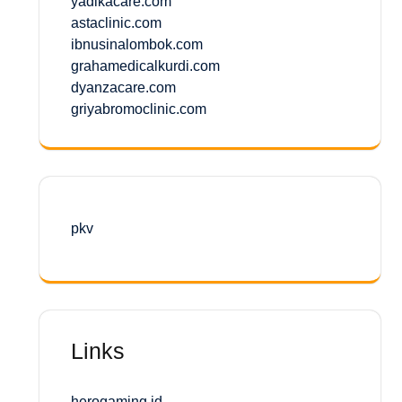
yadikacare.com
astaclinic.com
ibnusinalombok.com
grahamedicalkurdi.com
dyanzacare.com
griyabromoclinic.com
pkv
Links
herogaming.id