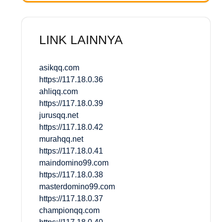
LINK LAINNYA
asikqq.com
https://117.18.0.36
ahliqq.com
https://117.18.0.39
jurusqq.net
https://117.18.0.42
murahqq.net
https://117.18.0.41
maindomino99.com
https://117.18.0.38
masterdomino99.com
https://117.18.0.37
championqq.com