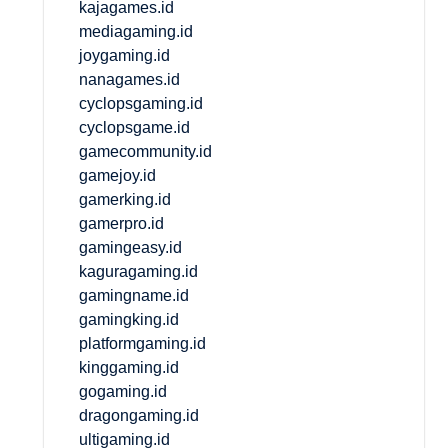
kajagames.id
mediagaming.id
joygaming.id
nanagames.id
cyclopsgaming.id
cyclopsgame.id
gamecommunity.id
gamejoy.id
gamerking.id
gamerpro.id
gamingeasy.id
kaguragaming.id
gamingname.id
gamingking.id
platformgaming.id
kinggaming.id
gogaming.id
dragongaming.id
ultigaming.id