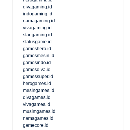
divagaming.id
indogaming.id
namagaming.id
vivagaming.id
startgaming.id
statusgame.id
gameshero.id
gamesmesin.id
gamesindo.id
gamesdiva.id
gamessuper.id
herogames.id
mesingames.id
divagames.id
vivagames.id
musimgames.id
namagames.id
gamecore.id