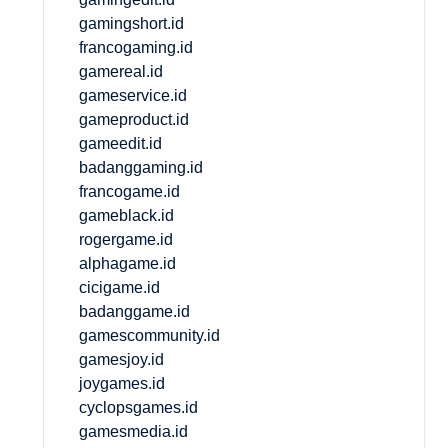
gamingshort.id
francogaming.id
gamereal.id
gameservice.id
gameproduct.id
gameedit.id
badanggaming.id
francogame.id
gameblack.id
rogergame.id
alphagame.id
cicigame.id
badanggame.id
gamescommunity.id
gamesjoy.id
joygames.id
cyclopsgames.id
gamesmedia.id