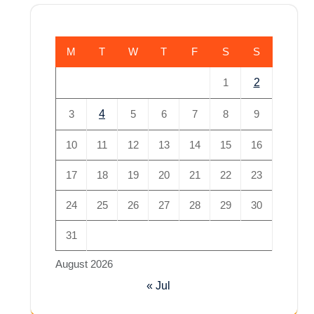
M
T
W
T
F
S
S
1
2
3
4
5
6
7
8
9
10
11
12
13
14
15
16
17
18
19
20
21
22
23
24
25
26
27
28
29
30
31
August 2026
« Jul