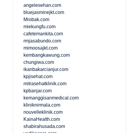
angelesehan.com
bluejasminejkt.com
Mrobak.com
miekungfu.com
cafetemankita.com
rmjasabundo.com
mimoosajkt.com
kembangkawung.com
chungiwa.com
ikanbakarcianjur.com
kpjisehat.com
mitrasehatklinik.com
kpbanjar.com
kemanggisanmedical.com
kliniknirmala.com
nouvelleklinik.com
KainaHealth.com
shabirahusada.com