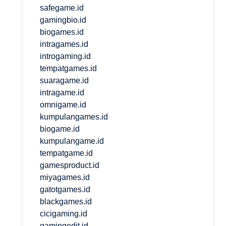
safegame.id
gamingbio.id
biogames.id
intragames.id
introgaming.id
tempatgames.id
suaragame.id
intragame.id
omnigame.id
kumpulangames.id
biogame.id
kumpulangame.id
tempatgame.id
gamesproduct.id
miyagames.id
gatotgames.id
blackgames.id
cicigaming.id
gamingedit.id