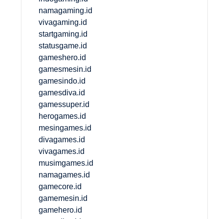
namagaming.id
vivagaming.id
startgaming.id
statusgame.id
gameshero.id
gamesmesin.id
gamesindo.id
gamesdiva.id
gamessuper.id
herogames.id
mesingames.id
divagames.id
vivagames.id
musimgames.id
namagames.id
gamecore.id
gamemesin.id
gamehero.id