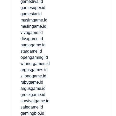
gamediva.id
gamesuper.id
gamestar.id
musimgame.id
mesingame.id
vivagame.id
divagame.id
namagame.id
stargame.id
opengaming.id
winnergames.id
argusgames.id
zilonggame.id
rubygame.id
argusgame.id
grockgame.id
survivalgame.id
safegame.id
gamingbio.id