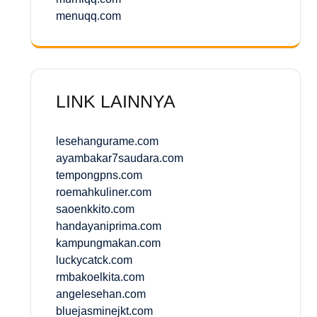
menuqq.com
LINK LAINNYA
lesehangurame.com
ayambakar7saudara.com
tempongpns.com
roemahkuliner.com
saoenkkito.com
handayaniprima.com
kampungmakan.com
luckycatck.com
rmbakoelkita.com
angelesehan.com
bluejasminejkt.com