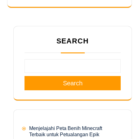
SEARCH
Search
Menjelajahi Peta Benih Minecraft
Terbaik untuk Petualangan Epik