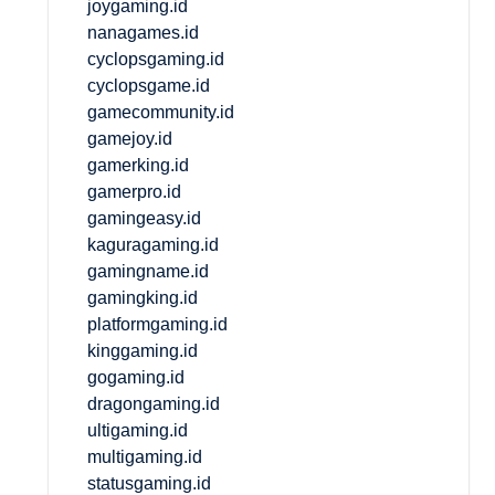
joygaming.id
nanagames.id
cyclopsgaming.id
cyclopsgame.id
gamecommunity.id
gamejoy.id
gamerking.id
gamerpro.id
gamingeasy.id
kaguragaming.id
gamingname.id
gamingking.id
platformgaming.id
kinggaming.id
gogaming.id
dragongaming.id
ultigaming.id
multigaming.id
statusgaming.id