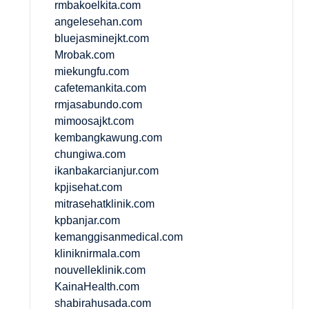
rmbakoelkita.com
angelesehan.com
bluejasminejkt.com
Mrobak.com
miekungfu.com
cafetemankita.com
rmjasabundo.com
mimoosajkt.com
kembangkawung.com
chungiwa.com
ikanbakarcianjur.com
kpjisehat.com
mitrasehatklinik.com
kpbanjar.com
kemanggisanmedical.com
kliniknirmala.com
nouvelleklinik.com
KainaHealth.com
shabirahusada.com