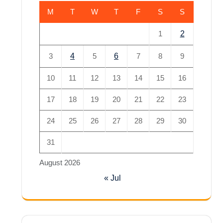
M
T
W
T
F
S
S
1
2
3
4
5
6
7
8
9
10
11
12
13
14
15
16
17
18
19
20
21
22
23
24
25
26
27
28
29
30
31
August 2026
« Jul