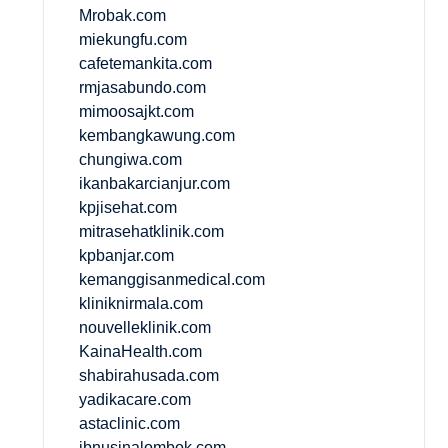
Mrobak.com
miekungfu.com
cafetemankita.com
rmjasabundo.com
mimoosajkt.com
kembangkawung.com
chungiwa.com
ikanbakarcianjur.com
kpjisehat.com
mitrasehatklinik.com
kpbanjar.com
kemanggisanmedical.com
kliniknirmala.com
nouvelleklinik.com
KainaHealth.com
shabirahusada.com
yadikacare.com
astaclinic.com
ibnusinalombok.com