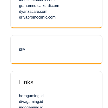
grahamedicalkurdi.com
dyanzacare.com
griyabromoclinic.com
pkv
Links
herogaming.id
divagaming.id
indogaming.id