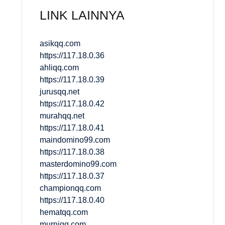
LINK LAINNYA
asikqq.com
https://117.18.0.36
ahliqq.com
https://117.18.0.39
jurusqq.net
https://117.18.0.42
murahqq.net
https://117.18.0.41
maindomino99.com
https://117.18.0.38
masterdomino99.com
https://117.18.0.37
championqq.com
https://117.18.0.40
hematqq.com
murniqq.com