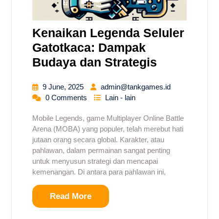
Kenaikan Legenda Seluler
Gatotkaca: Dampak
Budaya dan Strategis
9 June, 2025
admin@tankgames.id
0 Comments
Lain - lain
Mobile Legends, game Multiplayer Online Battle
Arena (MOBA) yang populer, telah merebut hati
jutaan orang secara global. Karakter, atau
pahlawan, dalam permainan sangat penting
untuk menyusun strategi dan mencapai
kemenangan. Di antara para pahlawan ini,
Read More