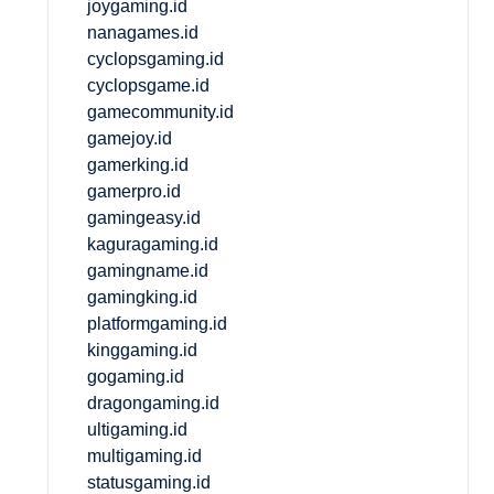
joygaming.id
nanagames.id
cyclopsgaming.id
cyclopsgame.id
gamecommunity.id
gamejoy.id
gamerking.id
gamerpro.id
gamingeasy.id
kaguragaming.id
gamingname.id
gamingking.id
platformgaming.id
kinggaming.id
gogaming.id
dragongaming.id
ultigaming.id
multigaming.id
statusgaming.id