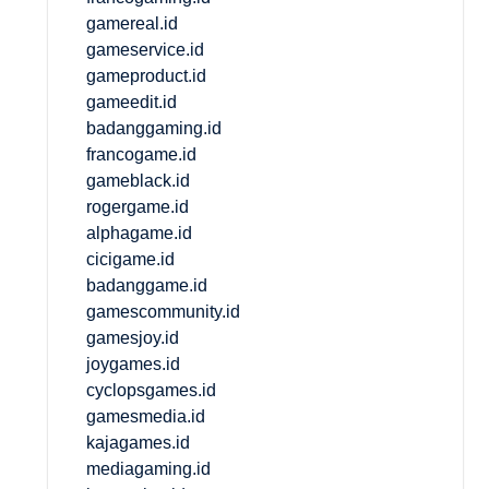
gamereal.id
gameservice.id
gameproduct.id
gameedit.id
badanggaming.id
francogame.id
gameblack.id
rogergame.id
alphagame.id
cicigame.id
badanggame.id
gamescommunity.id
gamesjoy.id
joygames.id
cyclopsgames.id
gamesmedia.id
kajagames.id
mediagaming.id