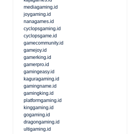
mediagaming.id
joygaming.id
nanagames.id
cyclopsgaming.id
cyclopsgame.id
gamecommunity.id
gamejoy.id
gamerking.id
gamerpro.id
gamingeasy.id
kaguragaming.id
gamingname.id
gamingking.id
platformgaming.id
kinggaming.id
gogaming.id
dragongaming.id
ultigaming.id