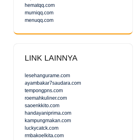
hematqq.com
murniqq.com
menuqq.com
LINK LAINNYA
lesehangurame.com
ayambakar7saudara.com
tempongpns.com
roemahkuliner.com
saoenkkito.com
handayaniprima.com
kampungmakan.com
luckycatck.com
rmbakoelkita.com