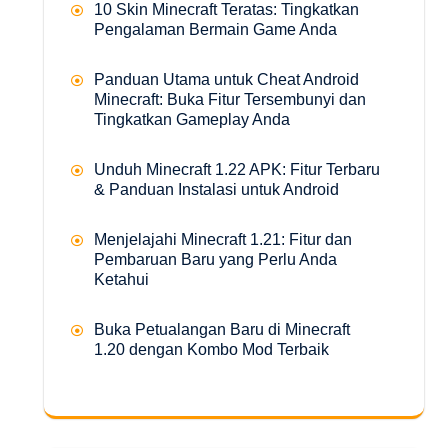
10 Skin Minecraft Teratas: Tingkatkan
Pengalaman Bermain Game Anda
Panduan Utama untuk Cheat Android
Minecraft: Buka Fitur Tersembunyi dan
Tingkatkan Gameplay Anda
Unduh Minecraft 1.22 APK: Fitur Terbaru
& Panduan Instalasi untuk Android
Menjelajahi Minecraft 1.21: Fitur dan
Pembaruan Baru yang Perlu Anda
Ketahui
Buka Petualangan Baru di Minecraft
1.20 dengan Kombo Mod Terbaik