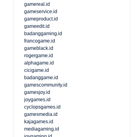
gamereal.id
gameservice.id
gameproduct.id
gameedit.id
badanggaming.id
francogame.id
gameblack.id
rogergame.id
alphagame.id
cicigame.id
badanggame.id
gamescommunity.id
gamesjoy.id
joygames.id
cyclopsgames.id
gamesmedia.id
kajagames.id
mediagaming.id
joygaming.id