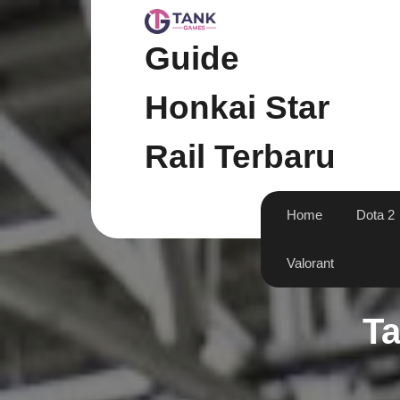
Skip
to
content
Guide
Honkai Star
Rail Terbaru
Home
Dota 2
Valorant
T