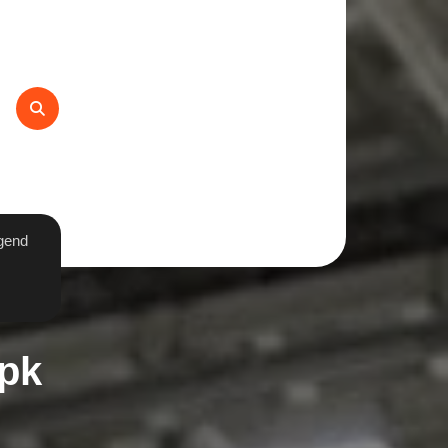
gend
Apk