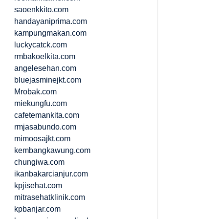
saoenkkito.com
handayaniprima.com
kampungmakan.com
luckycatck.com
rmbakoelkita.com
angelesehan.com
bluejasminejkt.com
Mrobak.com
miekungfu.com
cafetemankita.com
rmjasabundo.com
mimoosajkt.com
kembangkawung.com
chungiwa.com
ikanbakarcianjur.com
kpjisehat.com
mitrasehatklinik.com
kpbanjar.com