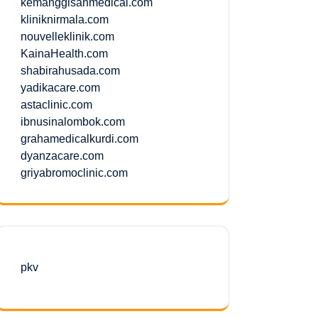
kemanggisanmedical.com
kliniknirmala.com
nouvelleklinik.com
KainaHealth.com
shabirahusada.com
yadikacare.com
astaclinic.com
ibnusinalombok.com
grahamedicalkurdi.com
dyanzacare.com
griyabromoclinic.com
pkv