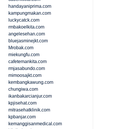
handayaniprima.com
kampungmakan.com
luckycatck.com
rmbakoelkita.com
angelesehan.com
bluejasminejkt.com
Mrobak.com
miekungfu.com
cafetemankita.com
rmjasabundo.com
mimoosajkt.com
kembangkawung.com
chungiwa.com
ikanbakarcianjur.com
kpjisehat.com
mitrasehatklinik.com
kpbanjar.com
kemanggisanmedical.com