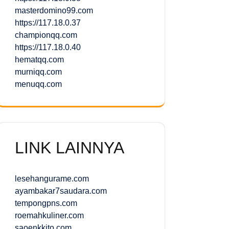
masterdomino99.com
https://117.18.0.37
championqq.com
https://117.18.0.40
hematqq.com
murniqq.com
menuqq.com
LINK LAINNYA
lesehangurame.com
ayambakar7saudara.com
tempongpns.com
roemahkuliner.com
saoenkkito.com