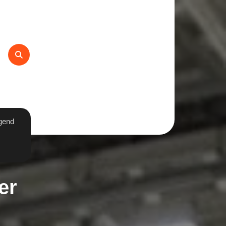
gend
er