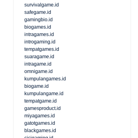
survivalgame.id
safegame.id
gamingbio.id
biogames.id
intragames.id
introgaming.id
tempatgames.id
suaragame.id
intragame.id
omnigame.id
kumpulangames.id
biogame.id
kumpulangame.id
tempatgame.id
gamesproduct.id
miyagames.id
gatotgames.id
blackgames.id
cicigaming.id