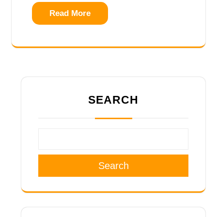
Read More
SEARCH
Search