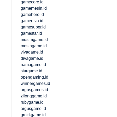
gamecore.id
gamemesin.id
gamehero.id
gamediva.id
gamesuper.id
gamestar.id
musimgame.id
mesingame.id
vivagame.id
divagame.id
namagame.id
stargame.id
opengaming.id
winnergames.id
argusgames.id
zilonggame.id
rubygame.id
argusgame.id
grockgame.id