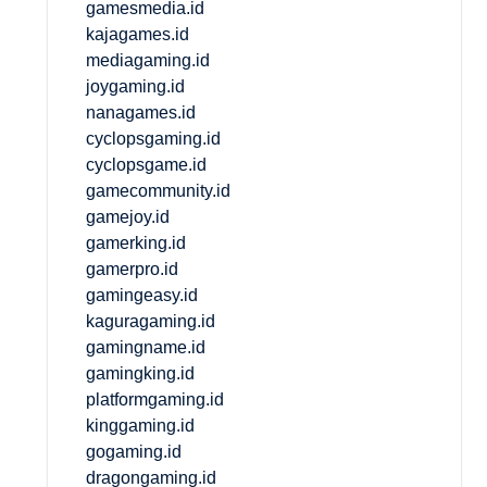
gamesmedia.id
kajagames.id
mediagaming.id
joygaming.id
nanagames.id
cyclopsgaming.id
cyclopsgame.id
gamecommunity.id
gamejoy.id
gamerking.id
gamerpro.id
gamingeasy.id
kaguragaming.id
gamingname.id
gamingking.id
platformgaming.id
kinggaming.id
gogaming.id
dragongaming.id