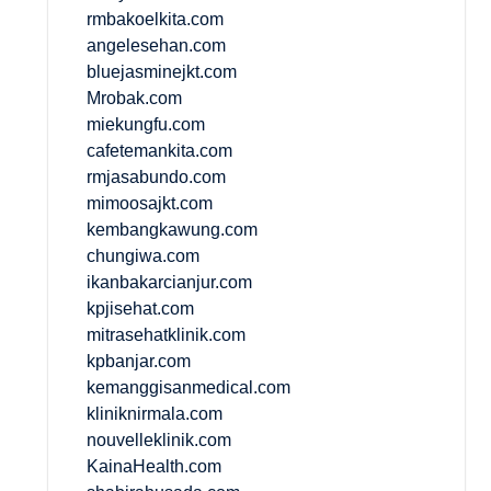
rmbakoelkita.com
angelesehan.com
bluejasminejkt.com
Mrobak.com
miekungfu.com
cafetemankita.com
rmjasabundo.com
mimoosajkt.com
kembangkawung.com
chungiwa.com
ikanbakarcianjur.com
kpjisehat.com
mitrasehatklinik.com
kpbanjar.com
kemanggisanmedical.com
kliniknirmala.com
nouvelleklinik.com
KainaHealth.com