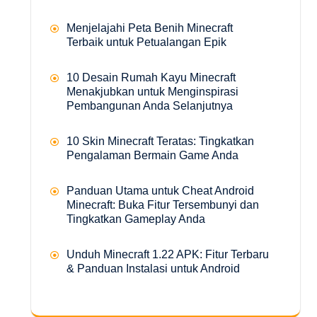
Menjelajahi Peta Benih Minecraft
Terbaik untuk Petualangan Epik
10 Desain Rumah Kayu Minecraft
Menakjubkan untuk Menginspirasi
Pembangunan Anda Selanjutnya
10 Skin Minecraft Teratas: Tingkatkan
Pengalaman Bermain Game Anda
Panduan Utama untuk Cheat Android
Minecraft: Buka Fitur Tersembunyi dan
Tingkatkan Gameplay Anda
Unduh Minecraft 1.22 APK: Fitur Terbaru
& Panduan Instalasi untuk Android