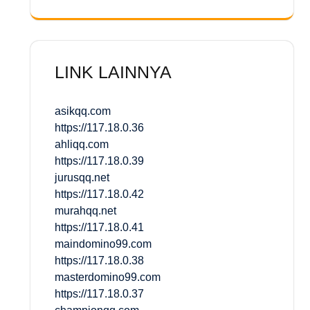
LINK LAINNYA
asikqq.com
https://117.18.0.36
ahliqq.com
https://117.18.0.39
jurusqq.net
https://117.18.0.42
murahqq.net
https://117.18.0.41
maindomino99.com
https://117.18.0.38
masterdomino99.com
https://117.18.0.37