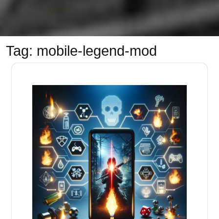
Tag:
mobile-legend-mod