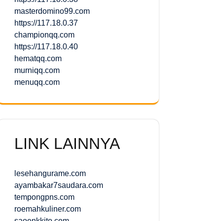
masterdomino99.com
https://117.18.0.37
championqq.com
https://117.18.0.40
hematqq.com
murniqq.com
menuqq.com
LINK LAINNYA
lesehangurame.com
ayambakar7saudara.com
tempongpns.com
roemahkuliner.com
saoenkkito.com