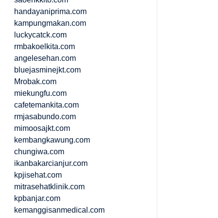
handayaniprima.com
kampungmakan.com
luckycatck.com
rmbakoelkita.com
angelesehan.com
bluejasminejkt.com
Mrobak.com
miekungfu.com
cafetemankita.com
rmjasabundo.com
mimoosajkt.com
kembangkawung.com
chungiwa.com
ikanbakarcianjur.com
kpjisehat.com
mitrasehatklinik.com
kpbanjar.com
kemanggisanmedical.com