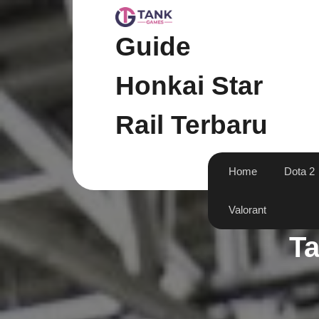
Skip
to
content
Guide
Honkai Star
Rail Terbaru
Home
Dota 2
Valorant
T