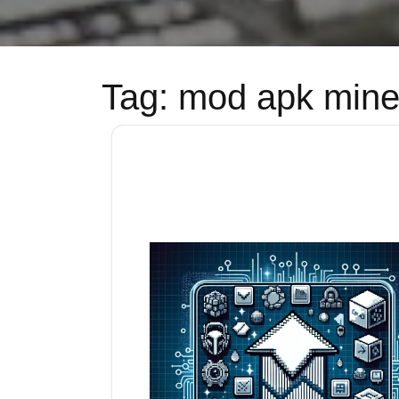
Tag:
mod apk minec