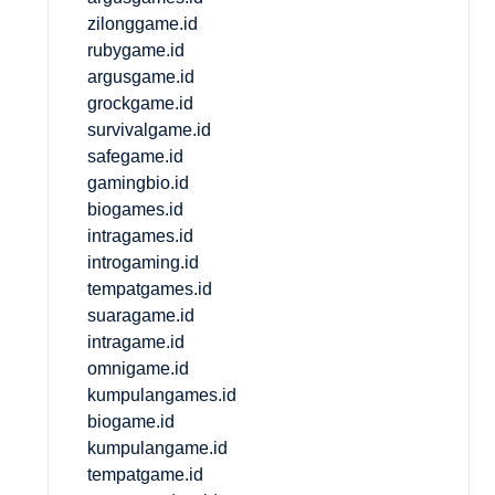
zilonggame.id
rubygame.id
argusgame.id
grockgame.id
survivalgame.id
safegame.id
gamingbio.id
biogames.id
intragames.id
introgaming.id
tempatgames.id
suaragame.id
intragame.id
omnigame.id
kumpulangames.id
biogame.id
kumpulangame.id
tempatgame.id