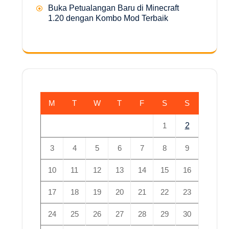
Buka Petualangan Baru di Minecraft
1.20 dengan Kombo Mod Terbaik
M
T
W
T
F
S
S
1
2
3
4
5
6
7
8
9
10
11
12
13
14
15
16
17
18
19
20
21
22
23
24
25
26
27
28
29
30