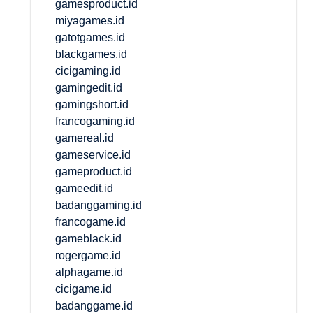
gamesproduct.id
miyagames.id
gatotgames.id
blackgames.id
cicigaming.id
gamingedit.id
gamingshort.id
francogaming.id
gamereal.id
gameservice.id
gameproduct.id
gameedit.id
badanggaming.id
francogame.id
gameblack.id
rogergame.id
alphagame.id
cicigame.id
badanggame.id