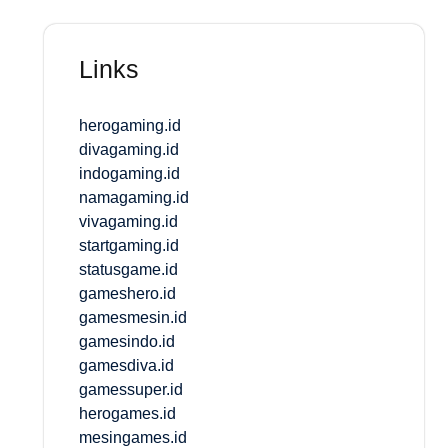
Links
herogaming.id
divagaming.id
indogaming.id
namagaming.id
vivagaming.id
startgaming.id
statusgame.id
gameshero.id
gamesmesin.id
gamesindo.id
gamesdiva.id
gamessuper.id
herogames.id
mesingames.id