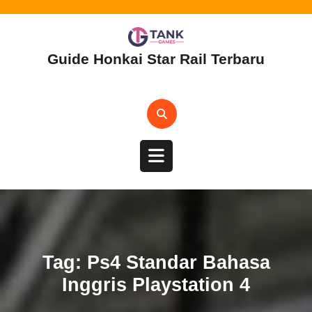
Skip
to
content
Guide Honkai Star Rail Terbaru
Open
Button
Tag:
Ps4 Standar Bahasa
Inggris Playstation 4