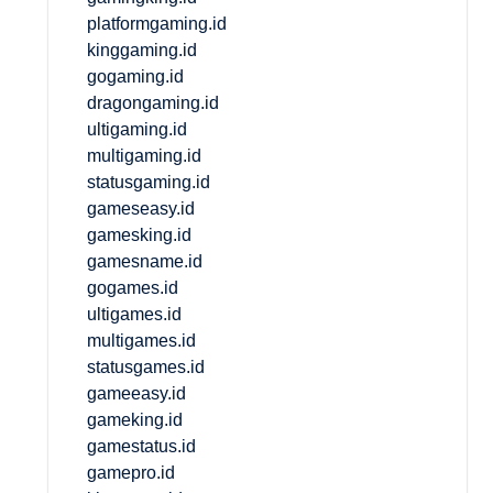
platformgaming.id
kinggaming.id
gogaming.id
dragongaming.id
ultigaming.id
multigaming.id
statusgaming.id
gameseasy.id
gamesking.id
gamesname.id
gogames.id
ultigames.id
multigames.id
statusgames.id
gameeasy.id
gameking.id
gamestatus.id
gamepro.id