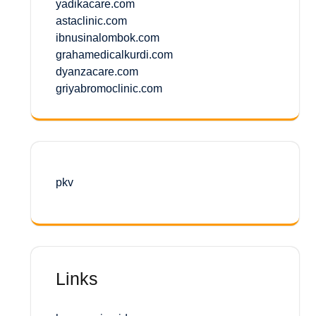
yadikacare.com
astaclinic.com
ibnusinalombok.com
grahamedicalkurdi.com
dyanzacare.com
griyabromoclinic.com
pkv
Links