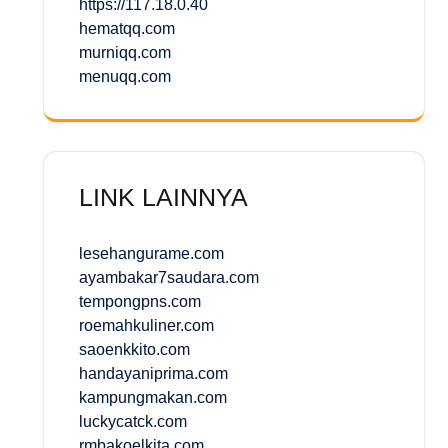
https://117.18.0.40
hematqq.com
murniqq.com
menuqq.com
LINK LAINNYA
lesehangurame.com
ayambakar7saudara.com
tempongpns.com
roemahkuliner.com
saoenkkito.com
handayaniprima.com
kampungmakan.com
luckycatck.com
rmbakoelkita.com