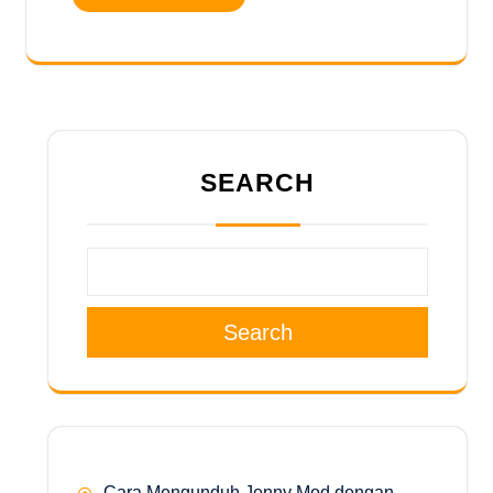
SEARCH
Search
Cara Mengunduh Jenny Mod dengan