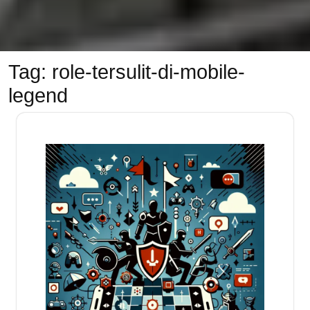
Tag:
role-tersulit-di-mobile-
legend