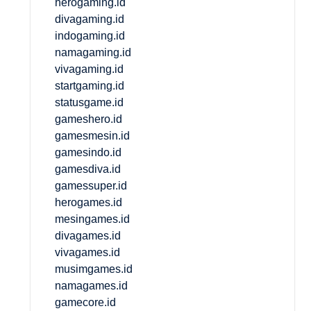
herogaming.id
divagaming.id
indogaming.id
namagaming.id
vivagaming.id
startgaming.id
statusgame.id
gameshero.id
gamesmesin.id
gamesindo.id
gamesdiva.id
gamessuper.id
herogames.id
mesingames.id
divagames.id
vivagames.id
musimgames.id
namagames.id
gamecore.id