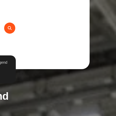
gend
nd