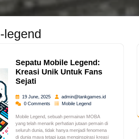
-legend
Sepatu Mobile Legend:
Kreasi Unik Untuk Fans
Sejati
19 June, 2025
admin@tankgames.id
0 Comments
Mobile Legend
Mobile Legend, sebuah permainan MOBA
yang telah menarik perhatian jutaan pemain di
seluruh dunia, tidak hanya menjadi fenomena
di dunia maya tetapi juga menginspirasi kreasi