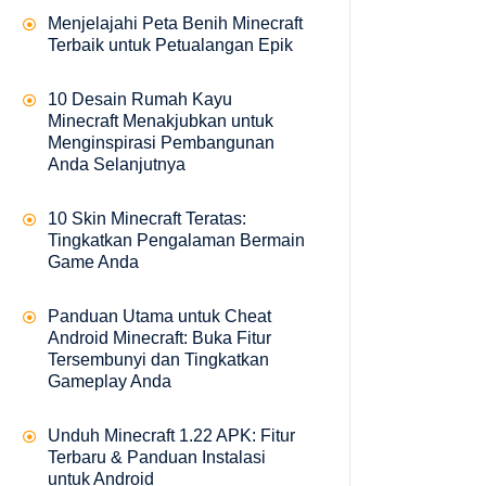
Menjelajahi Peta Benih Minecraft
Terbaik untuk Petualangan Epik
10 Desain Rumah Kayu
Minecraft Menakjubkan untuk
Menginspirasi Pembangunan
Anda Selanjutnya
10 Skin Minecraft Teratas:
Tingkatkan Pengalaman Bermain
Game Anda
Panduan Utama untuk Cheat
Android Minecraft: Buka Fitur
Tersembunyi dan Tingkatkan
Gameplay Anda
Unduh Minecraft 1.22 APK: Fitur
Terbaru & Panduan Instalasi
untuk Android