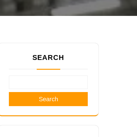
SEARCH
Search