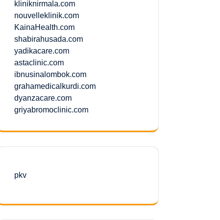
kliniknirmala.com
nouvelleklinik.com
KainaHealth.com
shabirahusada.com
yadikacare.com
astaclinic.com
ibnusinalombok.com
grahamedicalkurdi.com
dyanzacare.com
griyabromoclinic.com
pkv