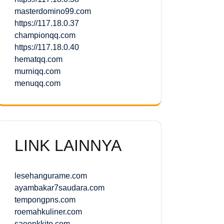
masterdomino99.com
https://117.18.0.37
championqq.com
https://117.18.0.40
hematqq.com
murniqq.com
menuqq.com
LINK LAINNYA
lesehangurame.com
ayambakar7saudara.com
tempongpns.com
roemahkuliner.com
saoenkkito.com