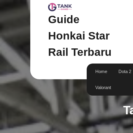
Skip
to
content
Guide
Honkai Star
Rail Terbaru
Home
Dota 2
Valorant
T