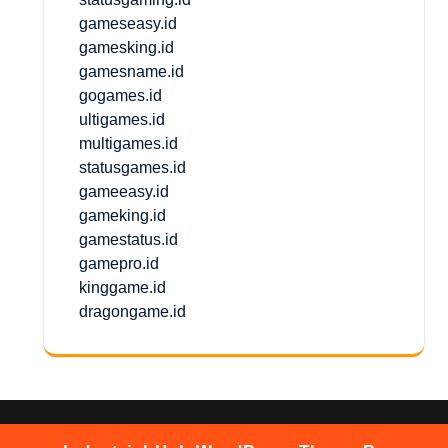
gameseasy.id
gamesking.id
gamesname.id
gogames.id
ultigames.id
multigames.id
statusgames.id
gameeasy.id
gameking.id
gamestatus.id
gamepro.id
kinggame.id
dragongame.id