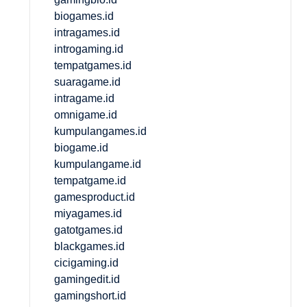
biogames.id
intragames.id
introgaming.id
tempatgames.id
suaragame.id
intragame.id
omnigame.id
kumpulangames.id
biogame.id
kumpulangame.id
tempatgame.id
gamesproduct.id
miyagames.id
gatotgames.id
blackgames.id
cicigaming.id
gamingedit.id
gamingshort.id