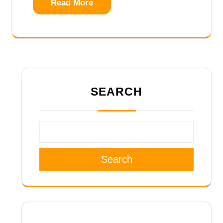
Read More
SEARCH
Search