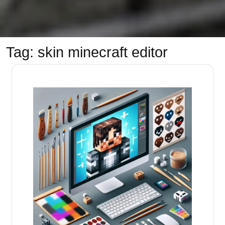
Tag:
skin minecraft editor