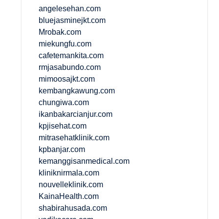
angelesehan.com
bluejasminejkt.com
Mrobak.com
miekungfu.com
cafetemankita.com
rmjasabundo.com
mimoosajkt.com
kembangkawung.com
chungiwa.com
ikanbakarcianjur.com
kpjisehat.com
mitrasehatklinik.com
kpbanjar.com
kemanggisanmedical.com
kliniknirmala.com
nouvelleklinik.com
KainaHealth.com
shabirahusada.com