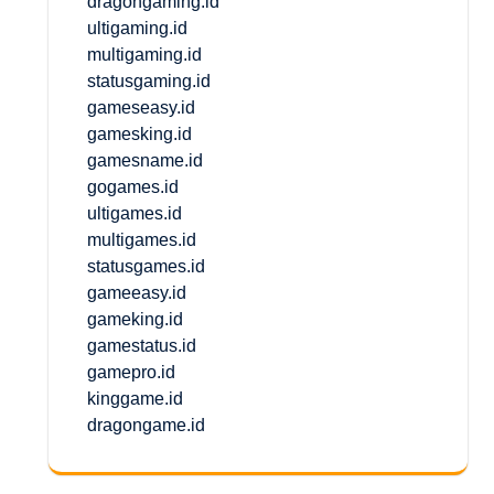
dragongaming.id
ultigaming.id
multigaming.id
statusgaming.id
gameseasy.id
gamesking.id
gamesname.id
gogames.id
ultigames.id
multigames.id
statusgames.id
gameeasy.id
gameking.id
gamestatus.id
gamepro.id
kinggame.id
dragongame.id