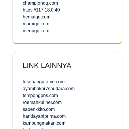
championqq.com
https://117.18.0.40
hematqq.com
murniqq.com
menuqq.com
LINK LAINNYA
lesehangurame.com
ayambakar7saudara.com
tempongpns.com
roemahkuliner.com
saoenkkito.com
handayaniprima.com
kampungmakan.com