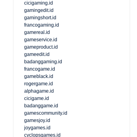
cicigaming.id
gamingedit.id
gamingshort.id
francogaming.id
gamereal.id
gameservice.id
gameproduct.id
gameedit.id
badanggaming.id
francogame.id
gameblack.id
rogergame.id
alphagame.id
cicigame.id
badanggame.id
gamescommunity.id
gamesjoy.id
joygames.id
cyclopsgames.id