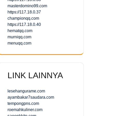
masterdomino99.com
https://117.18.0.37
championqq.com
https://117.18.0.40
hematqq.com
murniqq.com
menuqq.com
LINK LAINNYA
lesehangurame.com
ayambakar7saudara.com
tempongpns.com
roemahkuliner.com
saoenkkito.com