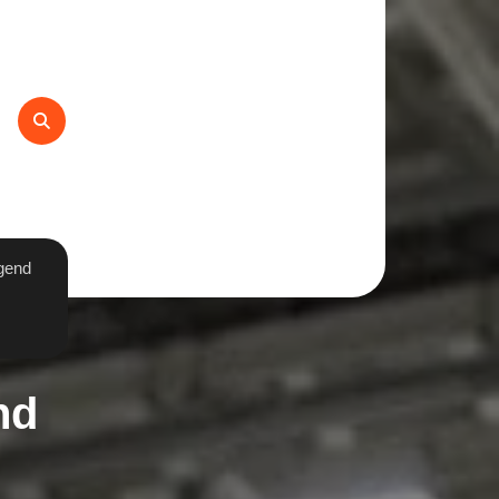
gend
nd