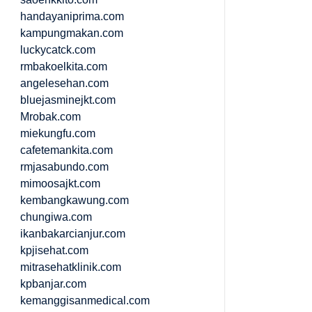
handayaniprima.com
kampungmakan.com
luckycatck.com
rmbakoelkita.com
angelesehan.com
bluejasminejkt.com
Mrobak.com
miekungfu.com
cafetemankita.com
rmjasabundo.com
mimoosajkt.com
kembangkawung.com
chungiwa.com
ikanbakarcianjur.com
kpjisehat.com
mitrasehatklinik.com
kpbanjar.com
kemanggisanmedical.com