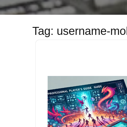
Tag:
username-mob