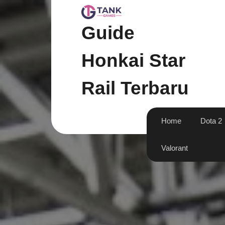
Skip
to
content
Guide
Honkai Star
Rail Terbaru
Home
Dota 2
Valorant