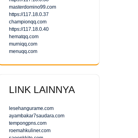
masterdomino99.com
https://117.18.0.37
championqq.com
https://117.18.0.40
hematqq.com
murniqq.com
menuqq.com
LINK LAINNYA
lesehangurame.com
ayambakar7saudara.com
tempongpns.com
roemahkuliner.com
saoenkkito.com