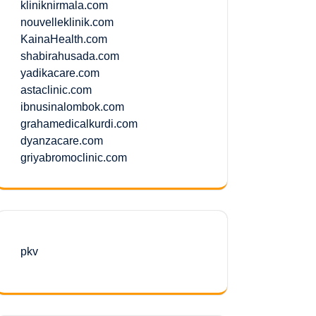
kliniknirmala.com
nouvelleklinik.com
KainaHealth.com
shabirahusada.com
yadikacare.com
astaclinic.com
ibnusinalombok.com
grahamedicalkurdi.com
dyanzacare.com
griyabromoclinic.com
pkv