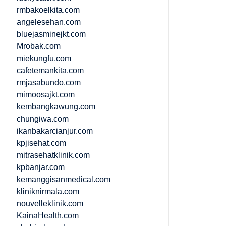
rmbakoelkita.com
angelesehan.com
bluejasminejkt.com
Mrobak.com
miekungfu.com
cafetemankita.com
rmjasabundo.com
mimoosajkt.com
kembangkawung.com
chungiwa.com
ikanbakarcianjur.com
kpjisehat.com
mitrasehatklinik.com
kpbanjar.com
kemanggisanmedical.com
kliniknirmala.com
nouvelleklinik.com
KainaHealth.com