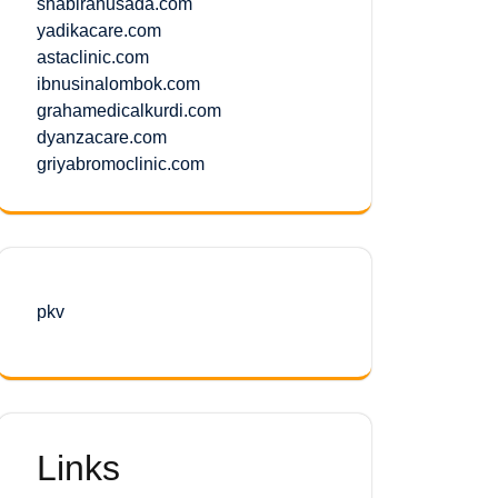
shabirahusada.com
yadikacare.com
astaclinic.com
ibnusinalombok.com
grahamedicalkurdi.com
dyanzacare.com
griyabromoclinic.com
pkv
Links