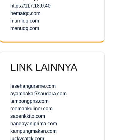
https://117.18.0.40
hematqq.com
murniqq.com
menuqq.com
LINK LAINNYA
lesehangurame.com
ayambakar7saudara.com
tempongpns.com
roemahkuliner.com
saoenkkito.com
handayaniprima.com
kampungmakan.com
luckycatck.com