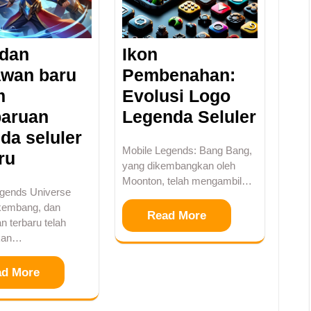
 dan
Ikon
awan baru
Pembenahan:
m
Evolusi Logo
aruan
Legenda Seluler
da seluler
Mobile Legends: Bang Bang,
ru
yang dikembangkan oleh
Moonton, telah mengambil…
egends Universe
rkembang, dan
Read More
 terbaru telah
kan…
ad More