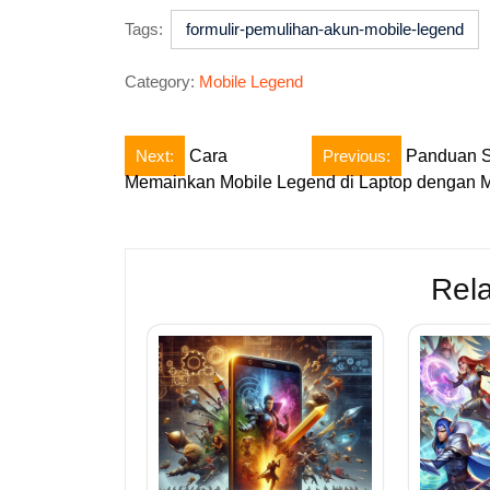
Tags:
formulir-pemulihan-akun-mobile-legend
Category:
Mobile Legend
Post
Next:
Cara
Previous:
Panduan S
Memainkan Mobile Legend di Laptop dengan M
navigation
Rela