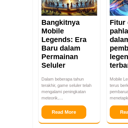
Bangkitnya
Fitur
Mobile
pahl
Legends: Era
dala
Baru dalam
pemb
Permainan
legen
Seluler
terba
Dalam beberapa tahun
Mobile L
terakhir, game seluler telah
terus be
mengalami peningkatan
pembaruan
meteorik,…
menetap
Read More
Re