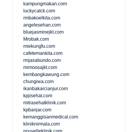
kampungmakan.com
luckycatck.com
rmbakoelkita.com
angelesehan.com
bluejasminejkt.com
Mrobak.com
miekungfu.com
cafetemankita.com
rmjasabundo.com
mimoosajkt.com
kembangkawung.com
chungiwa.com
ikanbakarcianjur.com
kpjisehat.com
mitrasehatklinik.com
kpbanjar.com
kemanggisanmedical.com
kliniknirmala.com
nouvelleklinik.com