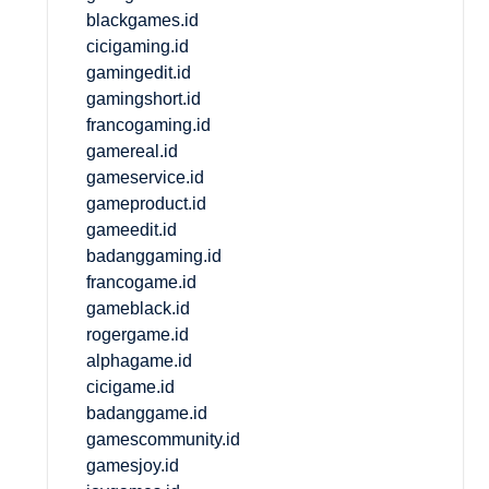
blackgames.id
cicigaming.id
gamingedit.id
gamingshort.id
francogaming.id
gamereal.id
gameservice.id
gameproduct.id
gameedit.id
badanggaming.id
francogame.id
gameblack.id
rogergame.id
alphagame.id
cicigame.id
badanggame.id
gamescommunity.id
gamesjoy.id