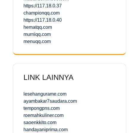
https://117.18.0.37
championqq.com
https://117.18.0.40
hematqq.com
murniqq.com
menuqq.com
LINK LAINNYA
lesehangurame.com
ayambakar7saudara.com
tempongpns.com
roemahkuliner.com
saoenkkito.com
handayaniprima.com