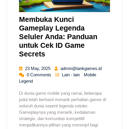
Membuka Kunci
Gameplay Legenda
Seluler Anda: Panduan
untuk Cek ID Game
Secrets
23 May, 2025
admin@tankgames.id
0 Comments
Lain - lain
Mobile
Legend
Di dunia game mobile yang ramai, beberapa
judul telah berhasil menarik perhatian gamer di
seluruh dunia seperti legenda seluler.
Gameplaynya yang menarik, kedalaman
strategis, dan komunitas kompetitif
menjadikannya pilihan yang menonjol bagi