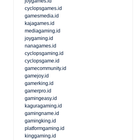
joygames.id
cyclopsgames.id
gamesmedia.id
kajagames.id
mediagaming.id
joygaming.id
nanagames.id
cyclopsgaming.id
cyclopsgame.id
gamecommunity.id
gamejoy.id
gamerking.id
gamerpro.id
gamingeasy.id
kaguragaming.id
gamingname.id
gamingking.id
platformgaming.id
kinggaming.id