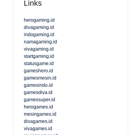
Links
herogaming.id
divagaming.id
indogaming.id
namagaming.id
vivagaming.id
startgaming.id
statusgame.id
gameshero.id
gamesmesin.id
gamesindo.id
gamesdiva.id
gamessuper.id
herogames.id
mesingames.id
divagames.id
vivagames.id