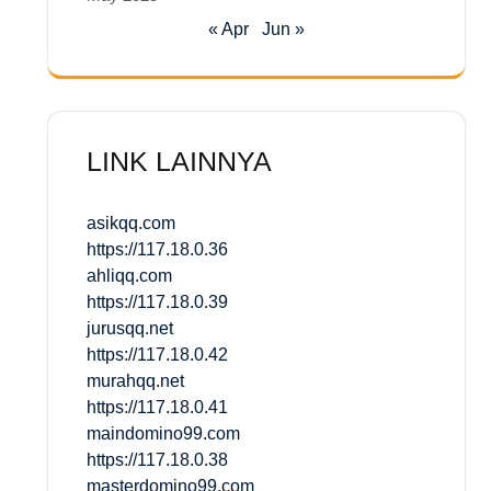
« Apr
Jun »
LINK LAINNYA
asikqq.com
https://117.18.0.36
ahliqq.com
https://117.18.0.39
jurusqq.net
https://117.18.0.42
murahqq.net
https://117.18.0.41
maindomino99.com
https://117.18.0.38
masterdomino99.com