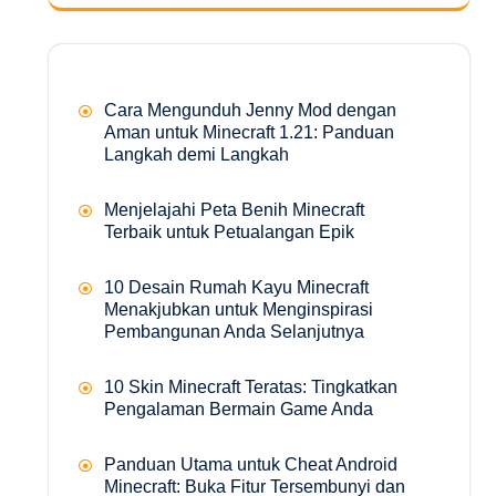
Cara Mengunduh Jenny Mod dengan
Aman untuk Minecraft 1.21: Panduan
Langkah demi Langkah
Menjelajahi Peta Benih Minecraft
Terbaik untuk Petualangan Epik
10 Desain Rumah Kayu Minecraft
Menakjubkan untuk Menginspirasi
Pembangunan Anda Selanjutnya
10 Skin Minecraft Teratas: Tingkatkan
Pengalaman Bermain Game Anda
Panduan Utama untuk Cheat Android
Minecraft: Buka Fitur Tersembunyi dan