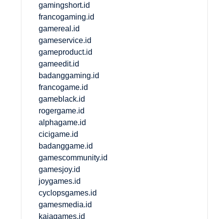
gamingshort.id
francogaming.id
gamereal.id
gameservice.id
gameproduct.id
gameedit.id
badanggaming.id
francogame.id
gameblack.id
rogergame.id
alphagame.id
cicigame.id
badanggame.id
gamescommunity.id
gamesjoy.id
joygames.id
cyclopsgames.id
gamesmedia.id
kajagames.id