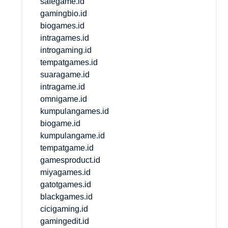
safegame.id
gamingbio.id
biogames.id
intragames.id
introgaming.id
tempatgames.id
suaragame.id
intragame.id
omnigame.id
kumpulangames.id
biogame.id
kumpulangame.id
tempatgame.id
gamesproduct.id
miyagames.id
gatotgames.id
blackgames.id
cicigaming.id
gamingedit.id