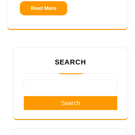
Read More
SEARCH
Search