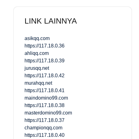
LINK LAINNYA
asikqq.com
https://117.18.0.36
ahliqq.com
https://117.18.0.39
jurusqq.net
https://117.18.0.42
murahqq.net
https://117.18.0.41
maindomino99.com
https://117.18.0.38
masterdomino99.com
https://117.18.0.37
championqq.com
https://117.18.0.40