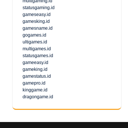
multigaming.id
statusgaming.id
gameseasy.id
gamesking.id
gamesname.id
gogames.id
ultigames.id
multigames.id
statusgames.id
gameeasy.id
gameking.id
gamestatus.id
gamepro.id
kinggame.id
dragongame.id