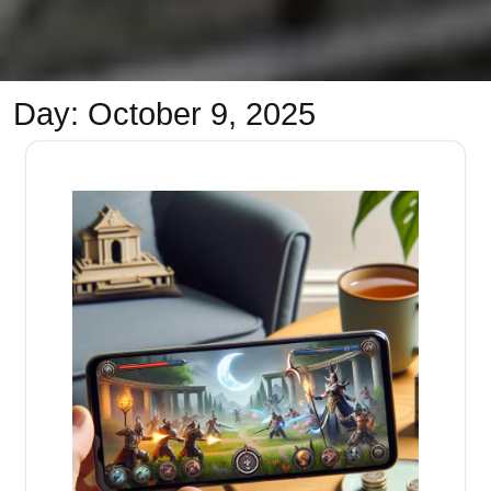
Day:
October 9, 2025