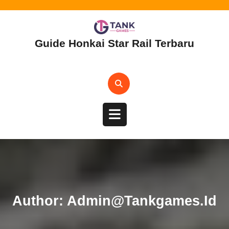
Skip
to
content
Guide Honkai Star Rail Terbaru
Open
Button
Author:
Admin@tankgames.id