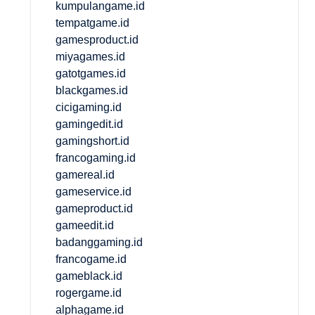
kumpulangame.id
tempatgame.id
gamesproduct.id
miyagames.id
gatotgames.id
blackgames.id
cicigaming.id
gamingedit.id
gamingshort.id
francogaming.id
gamereal.id
gameservice.id
gameproduct.id
gameedit.id
badanggaming.id
francogame.id
gameblack.id
rogergame.id
alphagame.id