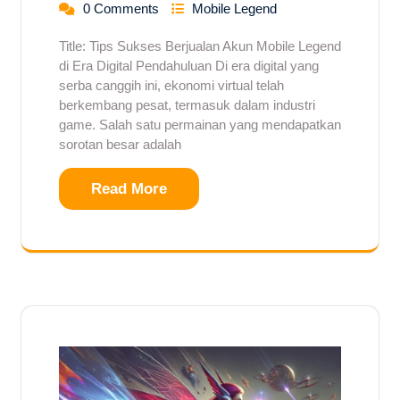
0 Comments
Mobile Legend
Title: Tips Sukses Berjualan Akun Mobile Legend
di Era Digital Pendahuluan Di era digital yang
serba canggih ini, ekonomi virtual telah
berkembang pesat, termasuk dalam industri
game. Salah satu permainan yang mendapatkan
sorotan besar adalah
Read More