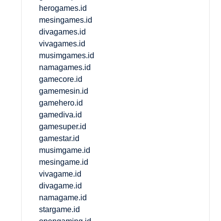
herogames.id
mesingames.id
divagames.id
vivagames.id
musimgames.id
namagames.id
gamecore.id
gamemesin.id
gamehero.id
gamediva.id
gamesuper.id
gamestar.id
musimgame.id
mesingame.id
vivagame.id
divagame.id
namagame.id
stargame.id