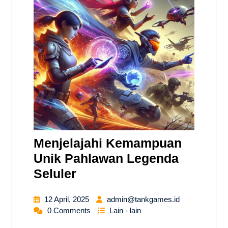
Menjelajahi Kemampuan
Unik Pahlawan Legenda
Seluler
12 April, 2025
admin@tankgames.id
0 Comments
Lain - lain