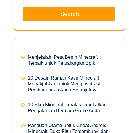
Search
Menjelajahi Peta Benih Minecraft
Terbaik untuk Petualangan Epik
10 Desain Rumah Kayu Minecraft
Menakjubkan untuk Menginspirasi
Pembangunan Anda Selanjutnya
10 Skin Minecraft Teratas: Tingkatkan
Pengalaman Bermain Game Anda
Panduan Utama untuk Cheat Android
Minecraft: Buka Fitur Tersembunyi dan