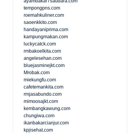
ayambakar7saudara.com
tempongpns.com
roemahkuliner.com
saoenkkito.com
handayaniprima.com
kampungmakan.com
luckycatck.com
rmbakoelkita.com
angelesehan.com
bluejasminejkt.com
Mrobak.com
miekungfu.com
cafetemankita.com
rmjasabundo.com
mimoosajkt.com
kembangkawung.com
chungiwa.com
ikanbakarcianjur.com
kpjisehat.com