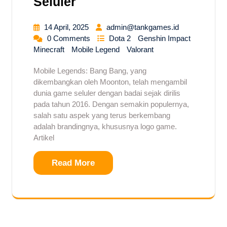
Seluler
14 April, 2025
admin@tankgames.id
0 Comments
Dota 2
Genshin Impact
Minecraft
Mobile Legend
Valorant
Mobile Legends: Bang Bang, yang
dikembangkan oleh Moonton, telah mengambil
dunia game seluler dengan badai sejak dirilis
pada tahun 2016. Dengan semakin populernya,
salah satu aspek yang terus berkembang
adalah brandingnya, khususnya logo game.
Artikel
Read More