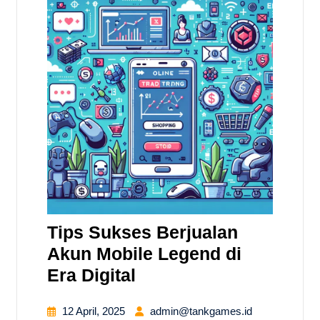
Tips Sukses Berjualan
Akun Mobile Legend di
Era Digital
12 April, 2025
admin@tankgames.id