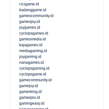
cicigame.id
badanggame.id
gamescommunity.id
gamesjoy.id
joygames.id
cyclopsgames.id
gamesmedia.id
kajagames.id
mediagaming.id
joygaming.id
nanagames.id
cyclopsgaming.id
cyclopsgame.id
gamecommunity.id
gamejoy.id
gamerking.id
gamerpro.id
gamingeasy.id