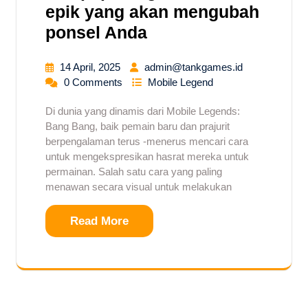
epik yang akan mengubah
ponsel Anda
14 April, 2025
admin@tankgames.id
0 Comments
Mobile Legend
Di dunia yang dinamis dari Mobile Legends:
Bang Bang, baik pemain baru dan prajurit
berpengalaman terus -menerus mencari cara
untuk mengekspresikan hasrat mereka untuk
permainan. Salah satu cara yang paling
menawan secara visual untuk melakukan
Read More