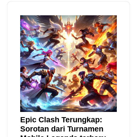
Epic Clash Terungkap:
Sorotan dari Turnamen