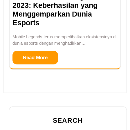
2023: Keberhasilan yang
Menggemparkan Dunia
Esports
Mobile Legends terus memperlihatkan eksistensinya di
dunia esports dengan menghadirkan…
Read More
SEARCH