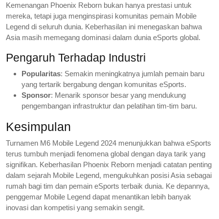
Kemenangan Phoenix Reborn bukan hanya prestasi untuk
mereka, tetapi juga menginspirasi komunitas pemain Mobile
Legend di seluruh dunia. Keberhasilan ini menegaskan bahwa
Asia masih memegang dominasi dalam dunia eSports global.
Pengaruh Terhadap Industri
Popularitas
: Semakin meningkatnya jumlah pemain baru
yang tertarik bergabung dengan komunitas eSports.
Sponsor
: Menarik sponsor besar yang mendukung
pengembangan infrastruktur dan pelatihan tim-tim baru.
Kesimpulan
Turnamen M6 Mobile Legend 2024 menunjukkan bahwa eSports
terus tumbuh menjadi fenomena global dengan daya tarik yang
signifikan. Keberhasilan Phoenix Reborn menjadi catatan penting
dalam sejarah Mobile Legend, mengukuhkan posisi Asia sebagai
rumah bagi tim dan pemain eSports terbaik dunia. Ke depannya,
penggemar Mobile Legend dapat menantikan lebih banyak
inovasi dan kompetisi yang semakin sengit.