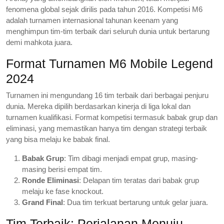
fenomena global sejak dirilis pada tahun 2016. Kompetisi M6
adalah turnamen internasional tahunan keenam yang
menghimpun tim-tim terbaik dari seluruh dunia untuk bertarung
demi mahkota juara.
Format Turnamen M6 Mobile Legend
2024
Turnamen ini mengundang 16 tim terbaik dari berbagai penjuru
dunia. Mereka dipilih berdasarkan kinerja di liga lokal dan
turnamen kualifikasi. Format kompetisi termasuk babak grup dan
eliminasi, yang memastikan hanya tim dengan strategi terbaik
yang bisa melaju ke babak final.
Babak Grup
: Tim dibagi menjadi empat grup, masing-
masing berisi empat tim.
Ronde Eliminasi
: Delapan tim teratas dari babak grup
melaju ke fase knockout.
Grand Final
: Dua tim terkuat bertarung untuk gelar juara.
Tim Terbaik: Perjalanan Menuju