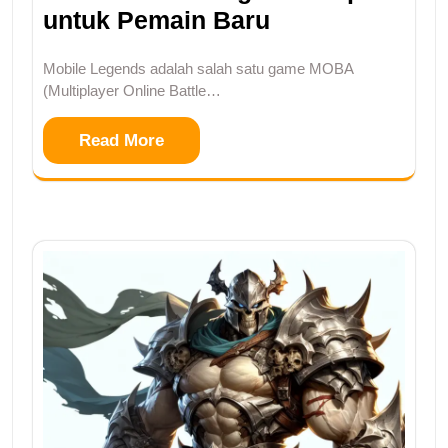
untuk Pemain Baru
Mobile Legends adalah salah satu game MOBA
(Multiplayer Online Battle…
Read More