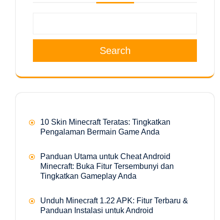
Search
10 Skin Minecraft Teratas: Tingkatkan
Pengalaman Bermain Game Anda
Panduan Utama untuk Cheat Android
Minecraft: Buka Fitur Tersembunyi dan
Tingkatkan Gameplay Anda
Unduh Minecraft 1.22 APK: Fitur Terbaru &
Panduan Instalasi untuk Android