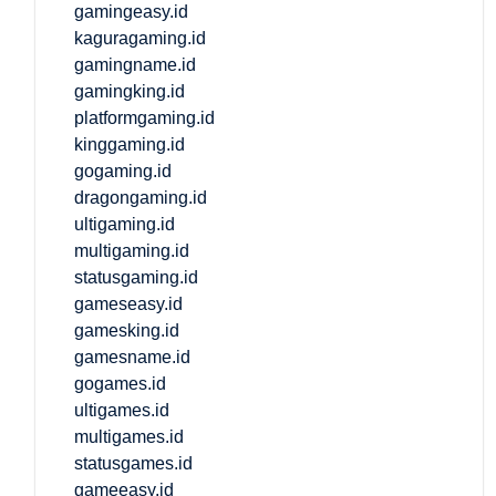
gamingeasy.id
kaguragaming.id
gamingname.id
gamingking.id
platformgaming.id
kinggaming.id
gogaming.id
dragongaming.id
ultigaming.id
multigaming.id
statusgaming.id
gameseasy.id
gamesking.id
gamesname.id
gogames.id
ultigames.id
multigames.id
statusgames.id
gameeasy.id