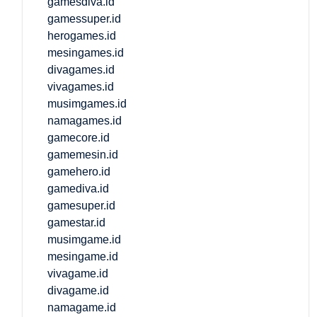
gamesdiva.id
gamessuper.id
herogames.id
mesingames.id
divagames.id
vivagames.id
musimgames.id
namagames.id
gamecore.id
gamemesin.id
gamehero.id
gamediva.id
gamesuper.id
gamestar.id
musimgame.id
mesingame.id
vivagame.id
divagame.id
namagame.id