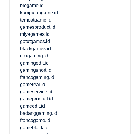
biogame.id
kumpulangame.id
tempatgame.id
gamesproduct.id
miyagames.id
gatotgames.id
blackgames.id
cicigaming.id
gamingedit.id
gamingshort.id
francogaming.id
gamereal.id
gameservice.id
gameproduct.id
gameedit.id
badanggaming.id
francogame.id
gameblack.id