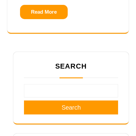
Read More
SEARCH
Search