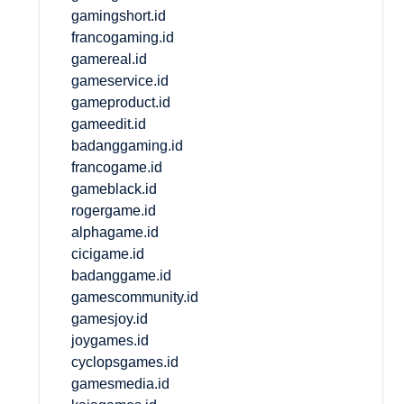
gamingshort.id
francogaming.id
gamereal.id
gameservice.id
gameproduct.id
gameedit.id
badanggaming.id
francogame.id
gameblack.id
rogergame.id
alphagame.id
cicigame.id
badanggame.id
gamescommunity.id
gamesjoy.id
joygames.id
cyclopsgames.id
gamesmedia.id