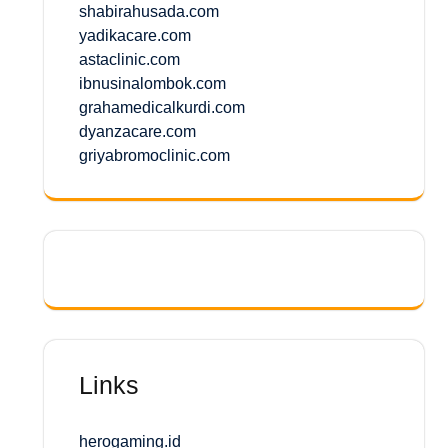
shabirahusada.com
yadikacare.com
astaclinic.com
ibnusinalombok.com
grahamedicalkurdi.com
dyanzacare.com
griyabromoclinic.com
Links
herogaming.id