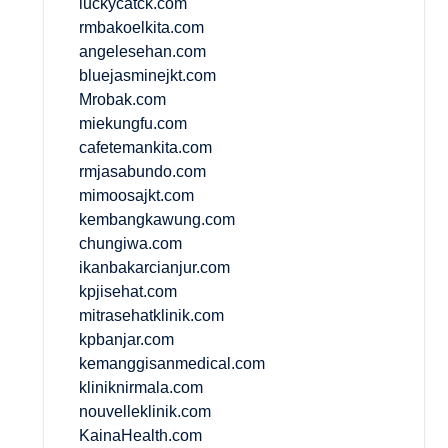
luckycatck.com
rmbakoelkita.com
angelesehan.com
bluejasminejkt.com
Mrobak.com
miekungfu.com
cafetemankita.com
rmjasabundo.com
mimoosajkt.com
kembangkawung.com
chungiwa.com
ikanbakarcianjur.com
kpjisehat.com
mitrasehatklinik.com
kpbanjar.com
kemanggisanmedical.com
kliniknirmala.com
nouvelleklinik.com
KainaHealth.com