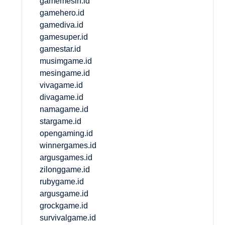
gamemesin.id
gamehero.id
gamediva.id
gamesuper.id
gamestar.id
musimgame.id
mesingame.id
vivagame.id
divagame.id
namagame.id
stargame.id
opengaming.id
winnergames.id
argusgames.id
zilonggame.id
rubygame.id
argusgame.id
grockgame.id
survivalgame.id