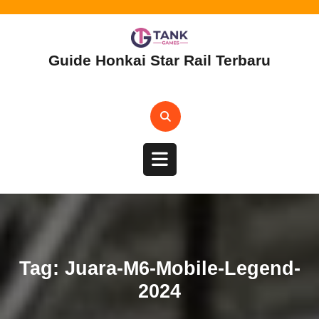
Skip
to
content
Guide Honkai Star Rail Terbaru
Open
Button
Tag:
Juara-M6-Mobile-Legend-
2024