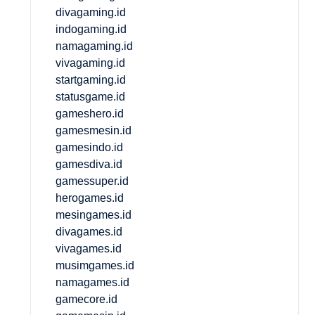
divagaming.id
indogaming.id
namagaming.id
vivagaming.id
startgaming.id
statusgame.id
gameshero.id
gamesmesin.id
gamesindo.id
gamesdiva.id
gamessuper.id
herogames.id
mesingames.id
divagames.id
vivagames.id
musimgames.id
namagames.id
gamecore.id