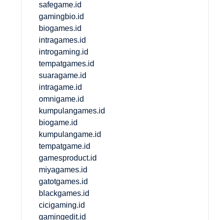
safegame.id
gamingbio.id
biogames.id
intragames.id
introgaming.id
tempatgames.id
suaragame.id
intragame.id
omnigame.id
kumpulangames.id
biogame.id
kumpulangame.id
tempatgame.id
gamesproduct.id
miyagames.id
gatotgames.id
blackgames.id
cicigaming.id
gamingedit.id