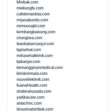
Mrobak.com
miekungfu.com
cafetemankita.com
rmjasabundo.com
mimoosajkt.com
kembangkawung.com
chungiwa.com
ikanbakarcianjur.com
kpjisehat.com
mitrasehatklinik.com
kpbanjar.com
kemanggisanmedical.com
kliniknirmala.com
nouvelleklinik.com
KainaHealth.com
shabirahusada.com
yadikacare.com
astaclinic.com
ibnusinalombok.com