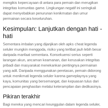
mengikis kepercayaan di antara para pemain dan merugikan
integritas komunitas game. Lingkungan negatif ini seringkali
dapat menyebabkan penurunan kenikmatan dan umur
permainan secara keseluruhan.
Kesimpulan: Lanjutkan dengan hati -
hati
Sementara imbalan yang dijanjikan oleh apks cheat legenda
seluler mungkin menggoda, risiko yang terlibat jauh lebih besar
daripada manfaat sementara. Konsekuensi serius seperti
larangan akun, ancaman keamanan, dan kerusakan integritas
pribadi dan masyarakat menekankan pentingnya permainan
yang adil. Daripada menggunakan peretasan, pemain didorong
untuk menikmati legenda seluler karena gameplaynya yang
kaya, komunitas yang bersemangat, dan kepuasan tulus dari
pencapaian penghasilan melalui keterampilan dan dedikasinya.
Pikiran terakhir
Bagi mereka yang mencari keunggulan dalam legenda seluler,