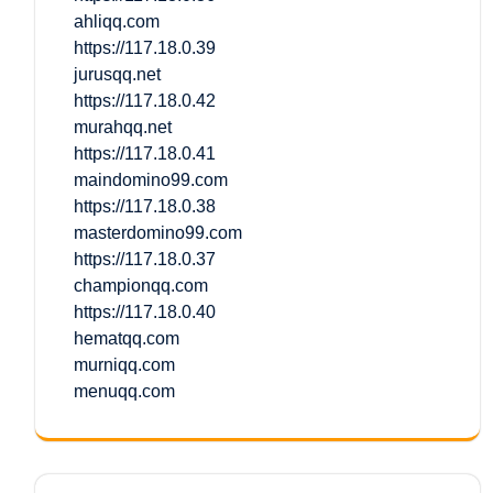
ahliqq.com
https://117.18.0.39
jurusqq.net
https://117.18.0.42
murahqq.net
https://117.18.0.41
maindomino99.com
https://117.18.0.38
masterdomino99.com
https://117.18.0.37
championqq.com
https://117.18.0.40
hematqq.com
murniqq.com
menuqq.com