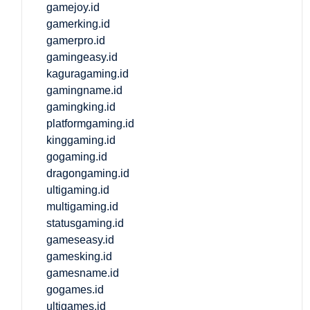
gamejoy.id
gamerking.id
gamerpro.id
gamingeasy.id
kaguragaming.id
gamingname.id
gamingking.id
platformgaming.id
kinggaming.id
gogaming.id
dragongaming.id
ultigaming.id
multigaming.id
statusgaming.id
gameseasy.id
gamesking.id
gamesname.id
gogames.id
ultigames.id