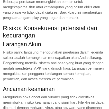
Beberapa peretasan memungkinkan pemain untuk
mengeksplorasi fitur atau kemampuan yang belum dirilis atau
yang biasanya tidak dapat diakses. Baru -baru ini memberikan
pengalaman gameplay yang segar dan menarik.
Risiko: Konsekuensi potensial dari
kecurangan
Larangan Akun
Risiko paling langsung menggunakan peretasan dalam legenda
seluler adalah kemungkinan mendapatkan akun Anda dilarang.
Pengembang memiliki sistem anti-basa yang kuat yang dengan
mudah mendeteksi APK yang dimodifikasi. Larangan permanen
mengakibatkan pengguna kehilangan semua kemajuan,
pembelian, dan akses mereka ke permainan.
Ancaman keamanan
Mengunduh apks cheat dari sumber yang tidak diverifikasi
menimbulkan risiko keamanan yang signifikan. File -file ini dapat
dipenuhi dengan malware, virus, atau spyware yang dirancang