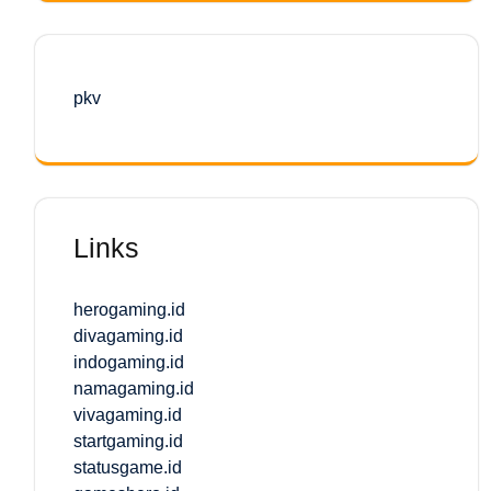
pkv
Links
herogaming.id
divagaming.id
indogaming.id
namagaming.id
vivagaming.id
startgaming.id
statusgame.id