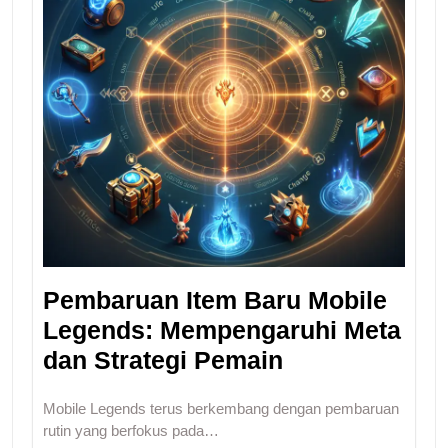
Pembaruan Item Baru Mobile
Legends: Mempengaruhi Meta
dan Strategi Pemain
Mobile Legends terus berkembang dengan pembaruan
rutin yang berfokus pada…