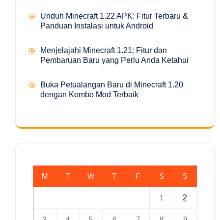
Unduh Minecraft 1.22 APK: Fitur Terbaru &
Panduan Instalasi untuk Android
Menjelajahi Minecraft 1.21: Fitur dan
Pembaruan Baru yang Perlu Anda Ketahui
Buka Petualangan Baru di Minecraft 1.20
dengan Kombo Mod Terbaik
M
T
W
T
F
S
S
1
2
3
4
5
6
7
8
9