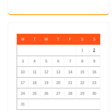
M
T
W
T
F
S
S
1
2
3
4
5
6
7
8
9
10
11
12
13
14
15
16
17
18
19
20
21
22
23
24
25
26
27
28
29
30
31