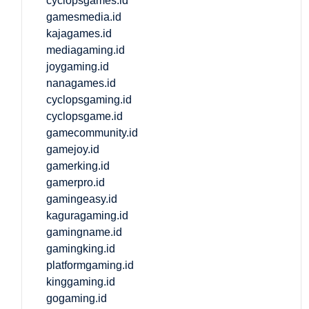
cyclopsgames.id
gamesmedia.id
kajagames.id
mediagaming.id
joygaming.id
nanagames.id
cyclopsgaming.id
cyclopsgame.id
gamecommunity.id
gamejoy.id
gamerking.id
gamerpro.id
gamingeasy.id
kaguragaming.id
gamingname.id
gamingking.id
platformgaming.id
kinggaming.id
gogaming.id