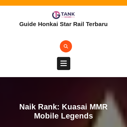
Skip
to
content
Guide Honkai Star Rail Terbaru
Open
Button
Naik Rank: Kuasai MMR
Mobile Legends