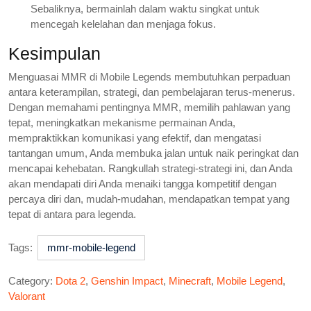
Sebaliknya, bermainlah dalam waktu singkat untuk
mencegah kelelahan dan menjaga fokus.
Kesimpulan
Menguasai MMR di Mobile Legends membutuhkan perpaduan
antara keterampilan, strategi, dan pembelajaran terus-menerus.
Dengan memahami pentingnya MMR, memilih pahlawan yang
tepat, meningkatkan mekanisme permainan Anda,
mempraktikkan komunikasi yang efektif, dan mengatasi
tantangan umum, Anda membuka jalan untuk naik peringkat dan
mencapai kehebatan. Rangkullah strategi-strategi ini, dan Anda
akan mendapati diri Anda menaiki tangga kompetitif dengan
percaya diri dan, mudah-mudahan, mendapatkan tempat yang
tepat di antara para legenda.
Tags:
mmr-mobile-legend
Category:
Dota 2
,
Genshin Impact
,
Minecraft
,
Mobile Legend
,
Valorant