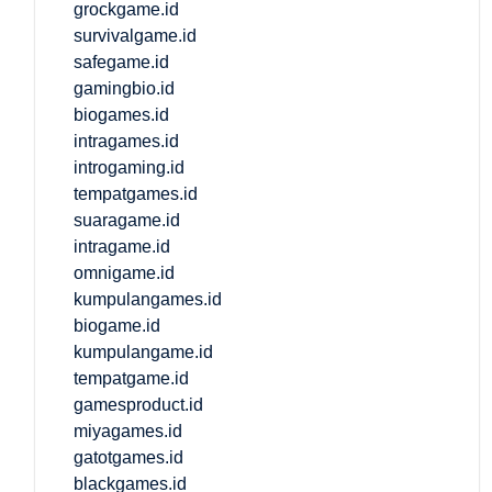
grockgame.id
survivalgame.id
safegame.id
gamingbio.id
biogames.id
intragames.id
introgaming.id
tempatgames.id
suaragame.id
intragame.id
omnigame.id
kumpulangames.id
biogame.id
kumpulangame.id
tempatgame.id
gamesproduct.id
miyagames.id
gatotgames.id
blackgames.id