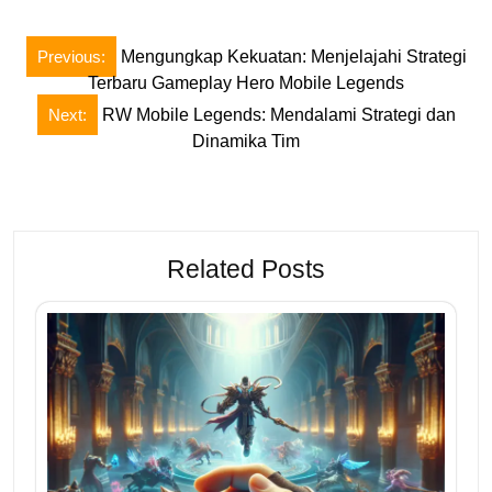
Post
Previous:
Mengungkap Kekuatan: Menjelajahi Strategi
navigation
Terbaru Gameplay Hero Mobile Legends
Next:
RW Mobile Legends: Mendalami Strategi dan
Dinamika Tim
Related Posts