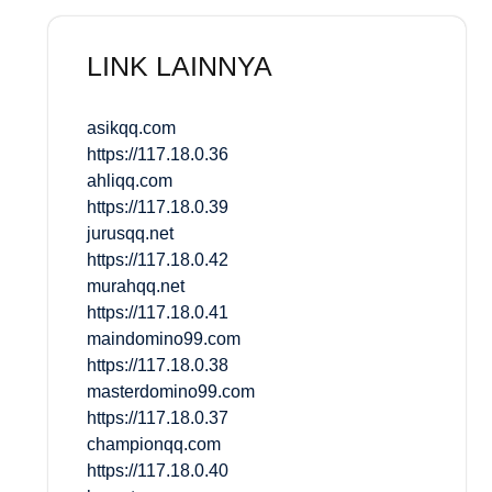
LINK LAINNYA
asikqq.com
https://117.18.0.36
ahliqq.com
https://117.18.0.39
jurusqq.net
https://117.18.0.42
murahqq.net
https://117.18.0.41
maindomino99.com
https://117.18.0.38
masterdomino99.com
https://117.18.0.37
championqq.com
https://117.18.0.40