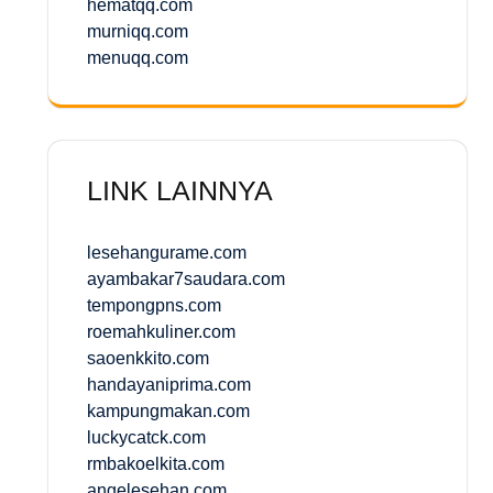
hematqq.com
murniqq.com
menuqq.com
LINK LAINNYA
lesehangurame.com
ayambakar7saudara.com
tempongpns.com
roemahkuliner.com
saoenkkito.com
handayaniprima.com
kampungmakan.com
luckycatck.com
rmbakoelkita.com
angelesehan.com