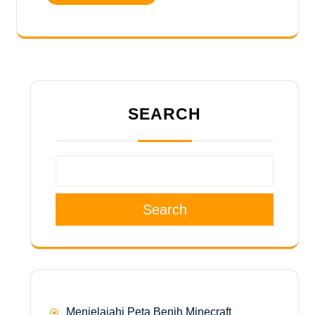
SEARCH
Search
Menjelajahi Peta Benih Minecraft