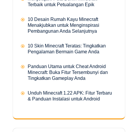
Terbaik untuk Petualangan Epik
10 Desain Rumah Kayu Minecraft
Menakjubkan untuk Menginspirasi
Pembangunan Anda Selanjutnya
10 Skin Minecraft Teratas: Tingkatkan
Pengalaman Bermain Game Anda
Panduan Utama untuk Cheat Android
Minecraft: Buka Fitur Tersembunyi dan
Tingkatkan Gameplay Anda
Unduh Minecraft 1.22 APK: Fitur Terbaru
& Panduan Instalasi untuk Android