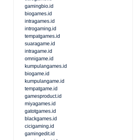
gamingbio.id
biogames.id
intragames.id
introgaming.id
tempatgames.id
suaragame.id
intragame.id
omnigame.id
kumpulangames.id
biogame.id
kumpulangame.id
tempatgame.id
gamesproduct.id
miyagames.id
gatotgames.id
blackgames.id
cicigaming.id
gamingedit.id