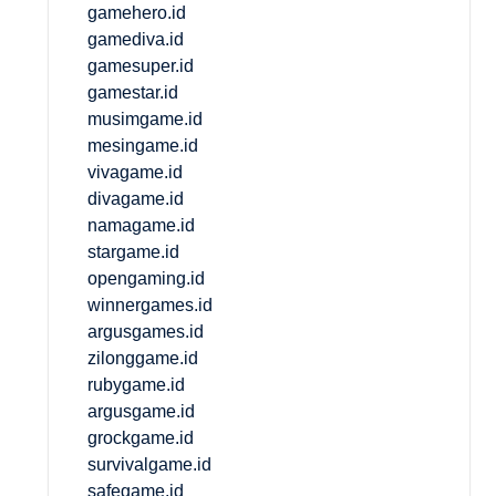
gamehero.id
gamediva.id
gamesuper.id
gamestar.id
musimgame.id
mesingame.id
vivagame.id
divagame.id
namagame.id
stargame.id
opengaming.id
winnergames.id
argusgames.id
zilonggame.id
rubygame.id
argusgame.id
grockgame.id
survivalgame.id
safegame.id