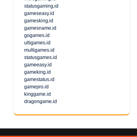
statusgaming.id
gameseasy.id
gamesking.id
gamesname.id
gogames.id
ultigames.id
multigames.id
statusgames.id
gameeasy.id
gameking.id
gamestatus.id
gamepro.id
kinggame.id
dragongame.id