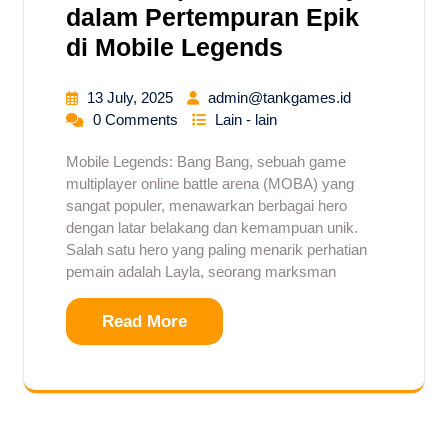
dalam Pertempuran Epik
di Mobile Legends
13 July, 2025
admin@tankgames.id
0 Comments
Lain - lain
Mobile Legends: Bang Bang, sebuah game
multiplayer online battle arena (MOBA) yang
sangat populer, menawarkan berbagai hero
dengan latar belakang dan kemampuan unik.
Salah satu hero yang paling menarik perhatian
pemain adalah Layla, seorang marksman
Read More