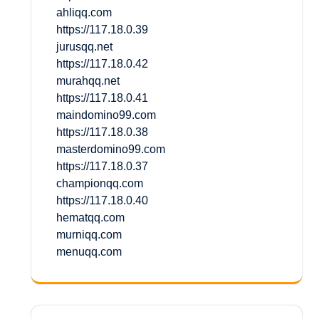
ahliqq.com
https://117.18.0.39
jurusqq.net
https://117.18.0.42
murahqq.net
https://117.18.0.41
maindomino99.com
https://117.18.0.38
masterdomino99.com
https://117.18.0.37
championqq.com
https://117.18.0.40
hematqq.com
murniqq.com
menuqq.com