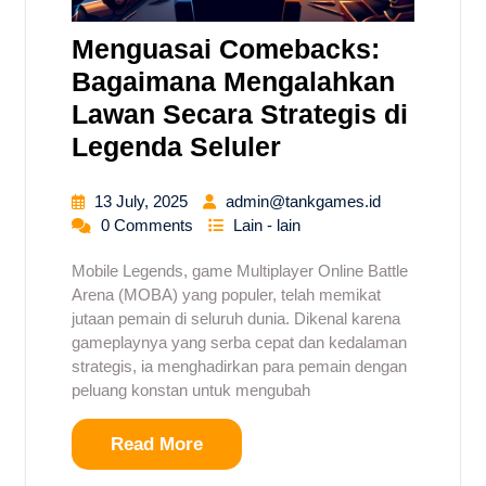
Menguasai Comebacks:
Bagaimana Mengalahkan
Lawan Secara Strategis di
Legenda Seluler
13 July, 2025
admin@tankgames.id
0 Comments
Lain - lain
Mobile Legends, game Multiplayer Online Battle
Arena (MOBA) yang populer, telah memikat
jutaan pemain di seluruh dunia. Dikenal karena
gameplaynya yang serba cepat dan kedalaman
strategis, ia menghadirkan para pemain dengan
peluang konstan untuk mengubah
Read More