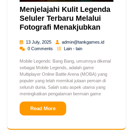
Menjelajahi Kulit Legenda
Seluler Terbaru Melalui
Fotografi Menakjubkan
13 July, 2025
admin@tankgames.id
0 Comments
Lain - lain
Mobile Legends: Bang Bang, umumnya dikenal
sebagai Mobile Legends, adalah game
Multiplayer Online Battle Arena (MOBA) yang
populer yang telah memikat jutaan pemain di
seluruh dunia. Salah satu aspek utama yang
meningkatkan pengalaman bermain game
Read More