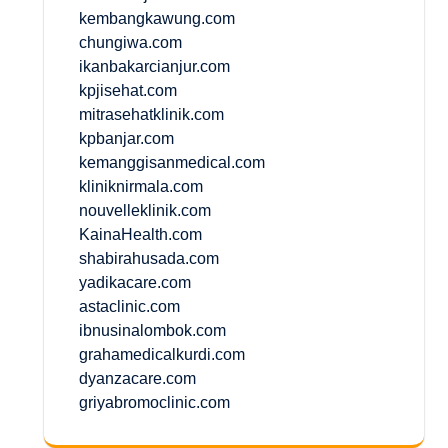
kembangkawung.com
chungiwa.com
ikanbakarcianjur.com
kpjisehat.com
mitrasehatklinik.com
kpbanjar.com
kemanggisanmedical.com
kliniknirmala.com
nouvelleklinik.com
KainaHealth.com
shabirahusada.com
yadikacare.com
astaclinic.com
ibnusinalombok.com
grahamedicalkurdi.com
dyanzacare.com
griyabromoclinic.com