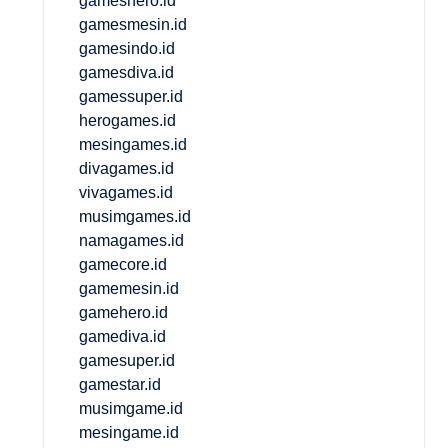
gameshero.id
gamesmesin.id
gamesindo.id
gamesdiva.id
gamessuper.id
herogames.id
mesingames.id
divagames.id
vivagames.id
musimgames.id
namagames.id
gamecore.id
gamemesin.id
gamehero.id
gamediva.id
gamesuper.id
gamestar.id
musimgame.id
mesingame.id