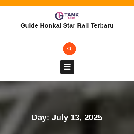
Skip
to
content
Guide Honkai Star Rail Terbaru
Open
Button
Day:
July 13, 2025