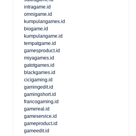
intragame.id
omnigame.id
kumpulangames.id
biogame.id
kumpulangame.id
tempatgame.id
gamesproduct.id
miyagames.id
gatotgames.id
blackgames.id
cicigaming.id
gamingedit.id
gamingshort.id
francogaming.id
gamereal.id
gameservice.id
gameproduct.id
gameedit.id