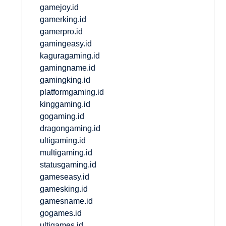
gamejoy.id
gamerking.id
gamerpro.id
gamingeasy.id
kaguragaming.id
gamingname.id
gamingking.id
platformgaming.id
kinggaming.id
gogaming.id
dragongaming.id
ultigaming.id
multigaming.id
statusgaming.id
gameseasy.id
gamesking.id
gamesname.id
gogames.id
ultigames.id