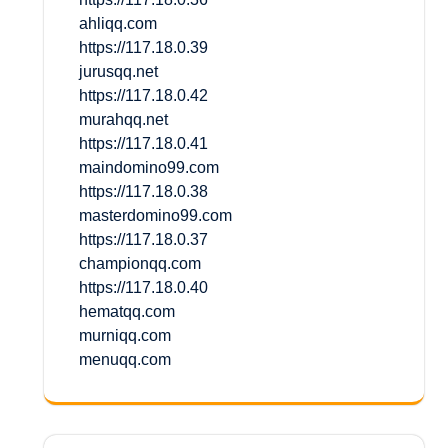
ahliqq.com
https://117.18.0.39
jurusqq.net
https://117.18.0.42
murahqq.net
https://117.18.0.41
maindomino99.com
https://117.18.0.38
masterdomino99.com
https://117.18.0.37
championqq.com
https://117.18.0.40
hematqq.com
murniqq.com
menuqq.com