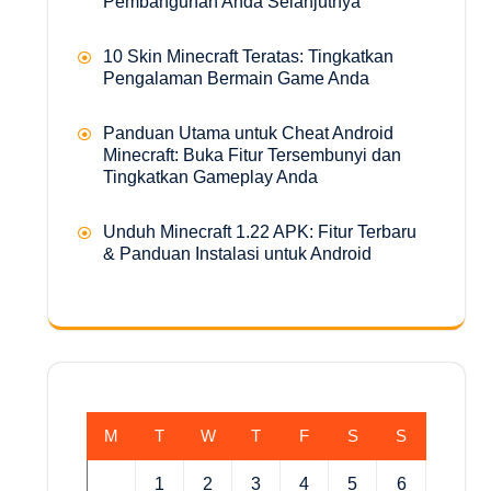
Pembangunan Anda Selanjutnya
10 Skin Minecraft Teratas: Tingkatkan
Pengalaman Bermain Game Anda
Panduan Utama untuk Cheat Android
Minecraft: Buka Fitur Tersembunyi dan
Tingkatkan Gameplay Anda
Unduh Minecraft 1.22 APK: Fitur Terbaru
& Panduan Instalasi untuk Android
M
T
W
T
F
S
S
1
2
3
4
5
6