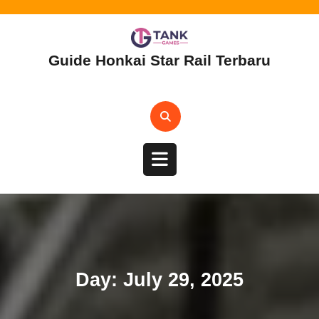
Skip
to
content
Guide Honkai Star Rail Terbaru
Open
Button
Day:
July 29, 2025