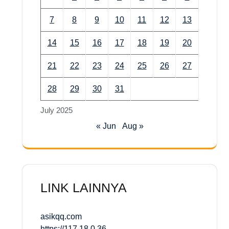
7
8
9
10
11
12
13
14
15
16
17
18
19
20
21
22
23
24
25
26
27
28
29
30
31
July 2025
« Jun
Aug »
LINK LAINNYA
asikqq.com
https://117.18.0.36