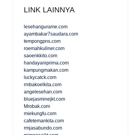
LINK LAINNYA
lesehangurame.com
ayambakar7saudara.com
tempongpns.com
roemahkuliner.com
saoenkkito.com
handayaniprima.com
kampungmakan.com
luckycatck.com
rmbakoelkita.com
angelesehan.com
bluejasminejkt.com
Mrobak.com
miekungfu.com
cafetemankita.com
rmjasabundo.com