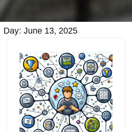
Day:
June 13, 2025