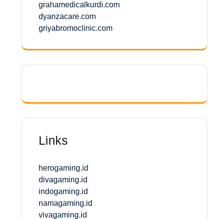
grahamedicalkurdi.com
dyanzacare.com
griyabromoclinic.com
Links
herogaming.id
divagaming.id
indogaming.id
namagaming.id
vivagaming.id