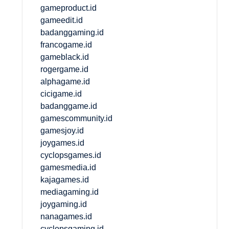
gameproduct.id
gameedit.id
badanggaming.id
francogame.id
gameblack.id
rogergame.id
alphagame.id
cicigame.id
badanggame.id
gamescommunity.id
gamesjoy.id
joygames.id
cyclopsgames.id
gamesmedia.id
kajagames.id
mediagaming.id
joygaming.id
nanagames.id
cyclopsgaming.id