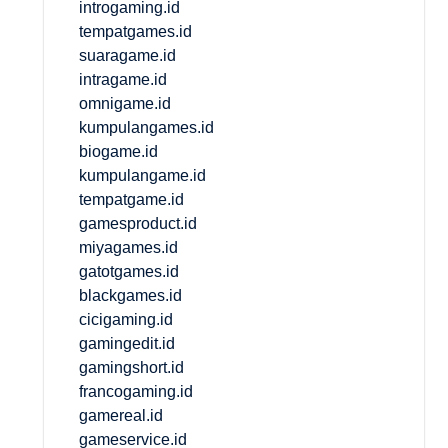
introgaming.id
tempatgames.id
suaragame.id
intragame.id
omnigame.id
kumpulangames.id
biogame.id
kumpulangame.id
tempatgame.id
gamesproduct.id
miyagames.id
gatotgames.id
blackgames.id
cicigaming.id
gamingedit.id
gamingshort.id
francogaming.id
gamereal.id
gameservice.id