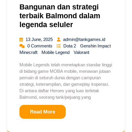
Bangunan dan strategi
terbaik Balmond dalam
legenda seluler
13 June, 2025
admin@tankgames.id
0 Comments
Dota 2
Genshin Impact
Minecraft
Mobile Legend
Valorant
Mobile Legends telah menetapkan standar tinggi
di bidang game MOBA mobile, menawan jutaan
pemain di seluruh dunia dengan campuran
strategi, keterampilan, dan gameplay koperasi.
Di antara daftar Heroes yang luas terletak
Balmond, seorang tank/pejuang yang
Read More