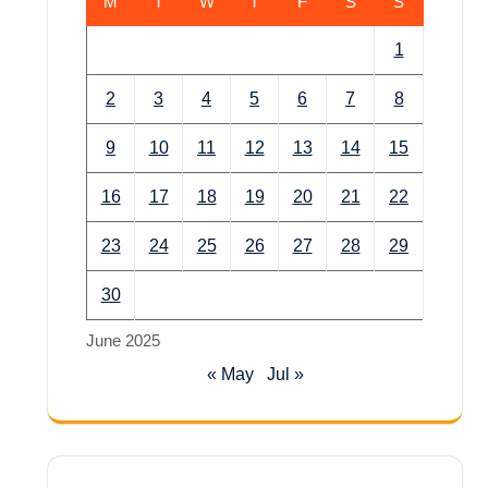
M
T
W
T
F
S
S
1
2
3
4
5
6
7
8
9
10
11
12
13
14
15
16
17
18
19
20
21
22
23
24
25
26
27
28
29
30
June 2025
« May
Jul »