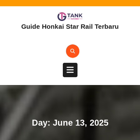
Skip
to
content
Guide Honkai Star Rail Terbaru
Open
Button
Day:
June 13, 2025