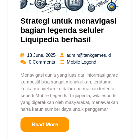
Strategi untuk menavigasi
bagian legenda seluler
Liquipedia berhasil
13 June, 2025
admin@tankgames.id
0 Comments
Mobile Legend
Menavigasi dunia yang luas dari informasi game
kompetitif bisa sangat menakutkan, terutama
ketika menyelam ke dalam permainan tertentu
seperti Mobile Legends. Liquipedia, wiki esports
yang digerakkan oleh masyarakat, menawarkan
harta karun sumber daya untuk penggemar
Read More