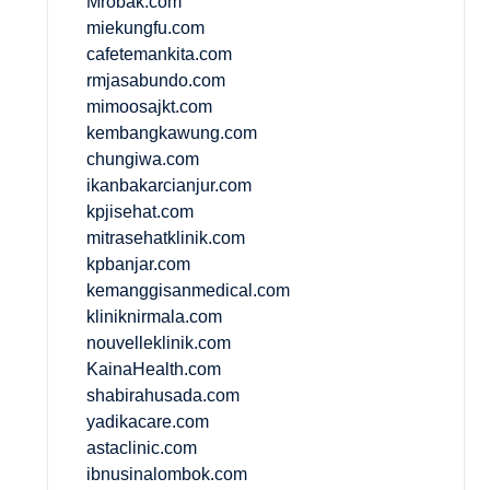
Mrobak.com
miekungfu.com
cafetemankita.com
rmjasabundo.com
mimoosajkt.com
kembangkawung.com
chungiwa.com
ikanbakarcianjur.com
kpjisehat.com
mitrasehatklinik.com
kpbanjar.com
kemanggisanmedical.com
kliniknirmala.com
nouvelleklinik.com
KainaHealth.com
shabirahusada.com
yadikacare.com
astaclinic.com
ibnusinalombok.com