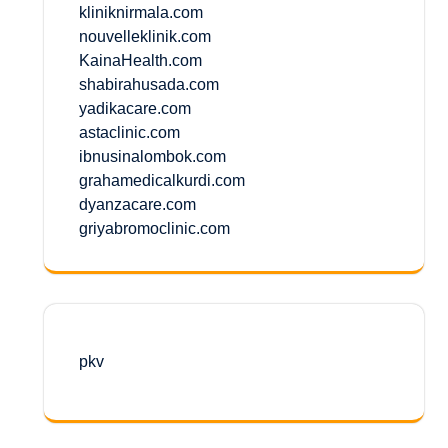
kliniknirmala.com
nouvelleklinik.com
KainaHealth.com
shabirahusada.com
yadikacare.com
astaclinic.com
ibnusinalombok.com
grahamedicalkurdi.com
dyanzacare.com
griyabromoclinic.com
pkv