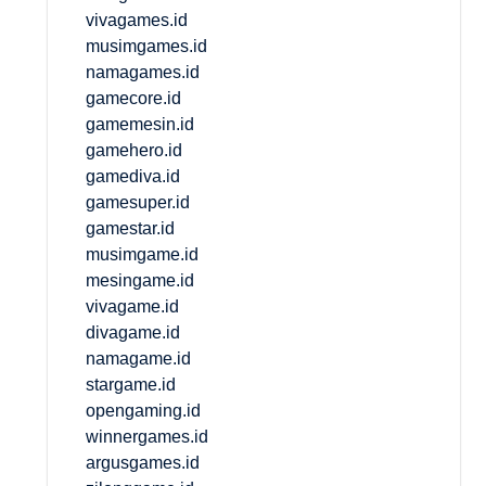
vivagames.id
musimgames.id
namagames.id
gamecore.id
gamemesin.id
gamehero.id
gamediva.id
gamesuper.id
gamestar.id
musimgame.id
mesingame.id
vivagame.id
divagame.id
namagame.id
stargame.id
opengaming.id
winnergames.id
argusgames.id