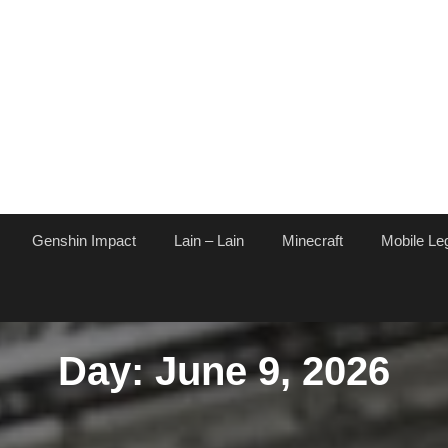
Genshin Impact
Lain – Lain
Minecraft
Mobile Le
Day:
June 9, 2026