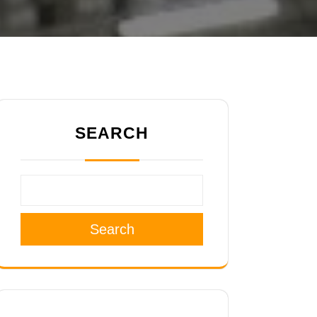
SEARCH
Search