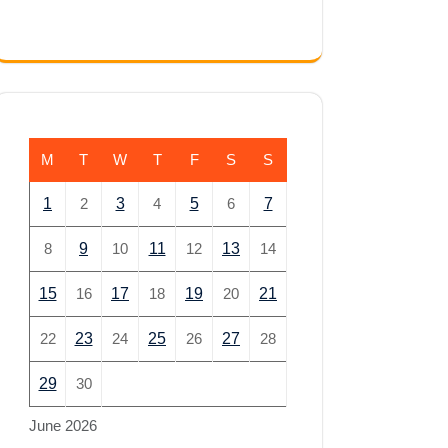
M
T
W
T
F
S
S
1
2
3
4
5
6
7
8
9
10
11
12
13
14
15
16
17
18
19
20
21
22
23
24
25
26
27
28
29
30
June 2026