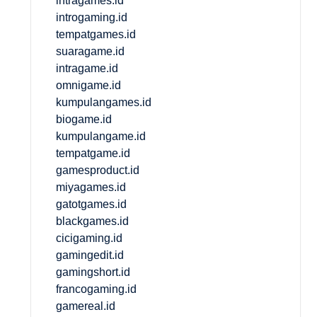
intragames.id
introgaming.id
tempatgames.id
suaragame.id
intragame.id
omnigame.id
kumpulangames.id
biogame.id
kumpulangame.id
tempatgame.id
gamesproduct.id
miyagames.id
gatotgames.id
blackgames.id
cicigaming.id
gamingedit.id
gamingshort.id
francogaming.id
gamereal.id