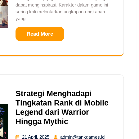
dapat menginspirasi. Karakter dalam game ini
sering kali melontarkan ungkapan-ungkapan
yang
Read More
Strategi Menghadapi
Tingkatan Rank di Mobile
Legend dari Warrior
Hingga Mythic
21 April, 2025
admin@tankgames.id