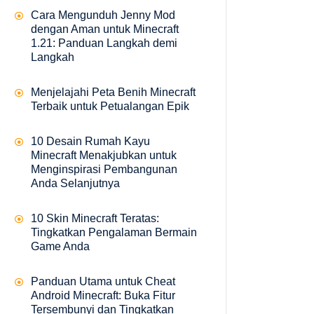
Cara Mengunduh Jenny Mod
dengan Aman untuk Minecraft
1.21: Panduan Langkah demi
Langkah
Menjelajahi Peta Benih Minecraft
Terbaik untuk Petualangan Epik
10 Desain Rumah Kayu
Minecraft Menakjubkan untuk
Menginspirasi Pembangunan
Anda Selanjutnya
10 Skin Minecraft Teratas:
Tingkatkan Pengalaman Bermain
Game Anda
Panduan Utama untuk Cheat
Android Minecraft: Buka Fitur
Tersembunyi dan Tingkatkan