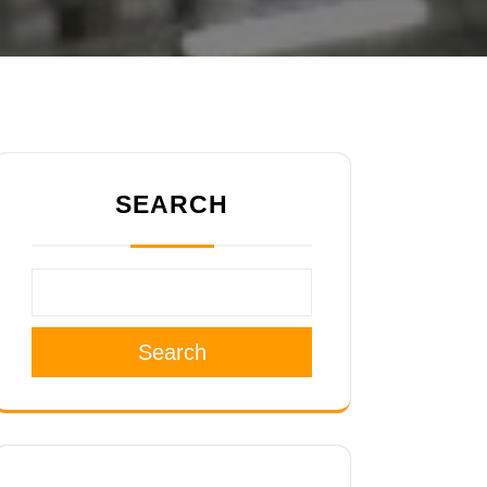
SEARCH
Search