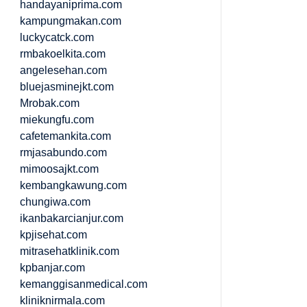
handayaniprima.com
kampungmakan.com
luckycatck.com
rmbakoelkita.com
angelesehan.com
bluejasminejkt.com
Mrobak.com
miekungfu.com
cafetemankita.com
rmjasabundo.com
mimoosajkt.com
kembangkawung.com
chungiwa.com
ikanbakarcianjur.com
kpjisehat.com
mitrasehatklinik.com
kpbanjar.com
kemanggisanmedical.com
kliniknirmala.com