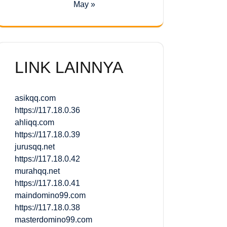
May »
LINK LAINNYA
asikqq.com
https://117.18.0.36
ahliqq.com
https://117.18.0.39
jurusqq.net
https://117.18.0.42
murahqq.net
https://117.18.0.41
maindomino99.com
https://117.18.0.38
masterdomino99.com