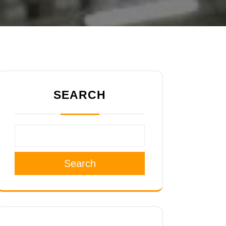
SEARCH
Search