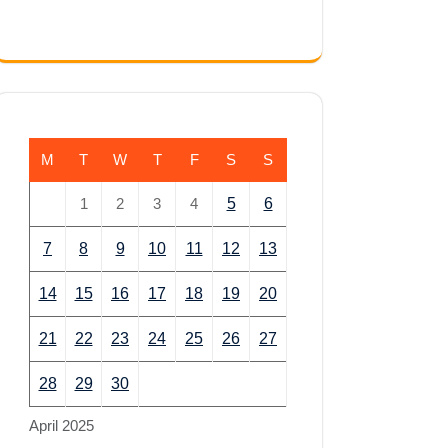
M
T
W
T
F
S
S
1
2
3
4
5
6
7
8
9
10
11
12
13
14
15
16
17
18
19
20
21
22
23
24
25
26
27
28
29
30
April 2025