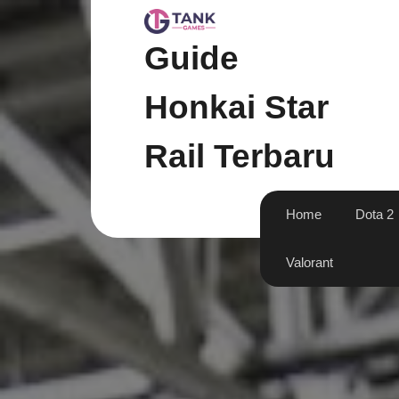
Skip
to
content
Guide
Honkai Star
Rail Terbaru
Home
Dota 2
Valorant