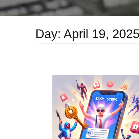
Day:
April 19, 202