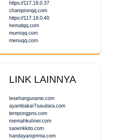
https://117.18.0.37
championqq.com
https://117.18.0.40
hematqq.com
murniqq.com
menuqq.com
LINK LAINNYA
lesehangurame.com
ayambakar7saudara.com
tempongpns.com
roemahkuliner.com
saoenkkito.com
handayaniprima.com