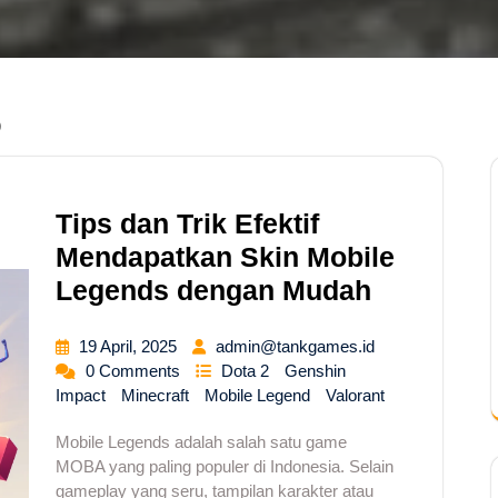
5
Tips dan Trik Efektif
Mendapatkan Skin Mobile
Legends dengan Mudah
19 April, 2025
admin@tankgames.id
0 Comments
Dota 2
Genshin
Impact
Minecraft
Mobile Legend
Valorant
Mobile Legends adalah salah satu game
MOBA yang paling populer di Indonesia. Selain
gameplay yang seru, tampilan karakter atau