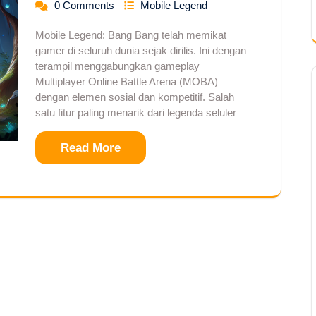
0 Comments
Mobile Legend
Mobile Legend: Bang Bang telah memikat
gamer di seluruh dunia sejak dirilis. Ini dengan
terampil menggabungkan gameplay
Multiplayer Online Battle Arena (MOBA)
dengan elemen sosial dan kompetitif. Salah
satu fitur paling menarik dari legenda seluler
Read More