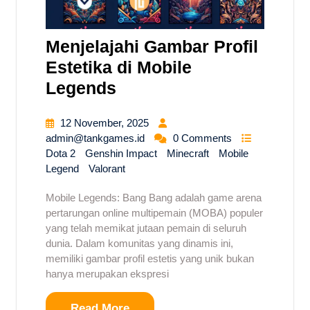
Menjelajahi Gambar Profil
Estetika di Mobile
Legends
12 November, 2025
admin@tankgames.id
0 Comments
Dota 2
Genshin Impact
Minecraft
Mobile
Legend
Valorant
Mobile Legends: Bang Bang adalah game arena
pertarungan online multipemain (MOBA) populer
yang telah memikat jutaan pemain di seluruh
dunia. Dalam komunitas yang dinamis ini,
memiliki gambar profil estetis yang unik bukan
hanya merupakan ekspresi
Read More