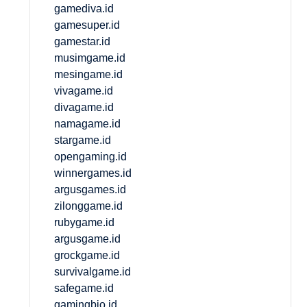
gamediva.id
gamesuper.id
gamestar.id
musimgame.id
mesingame.id
vivagame.id
divagame.id
namagame.id
stargame.id
opengaming.id
winnergames.id
argusgames.id
zilonggame.id
rubygame.id
argusgame.id
grockgame.id
survivalgame.id
safegame.id
gamingbio.id