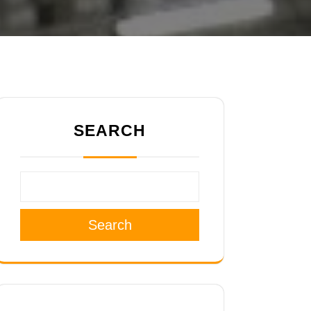
SEARCH
Search