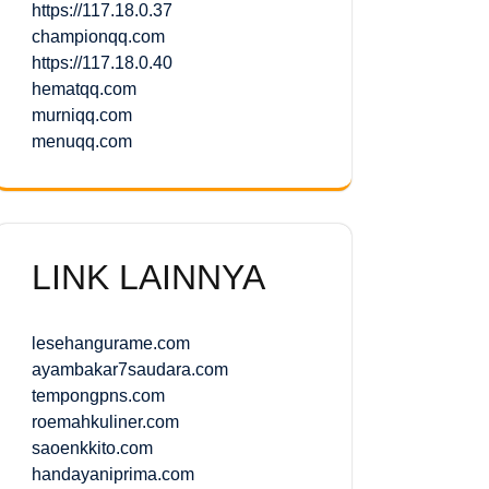
https://117.18.0.37
championqq.com
https://117.18.0.40
hematqq.com
murniqq.com
menuqq.com
LINK LAINNYA
lesehangurame.com
ayambakar7saudara.com
tempongpns.com
roemahkuliner.com
saoenkkito.com
handayaniprima.com