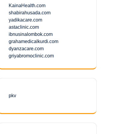
KainaHealth.com
shabirahusada.com
yadikacare.com
astaclinic.com
ibnusinalombok.com
grahamedicalkurdi.com
dyanzacare.com
griyabromoclinic.com
pkv