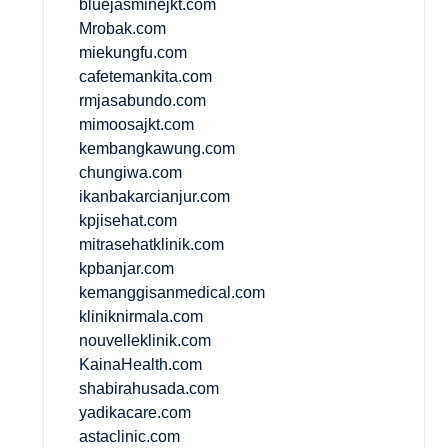
bluejasminejkt.com
Mrobak.com
miekungfu.com
cafetemankita.com
rmjasabundo.com
mimoosajkt.com
kembangkawung.com
chungiwa.com
ikanbakarcianjur.com
kpjisehat.com
mitrasehatklinik.com
kpbanjar.com
kemanggisanmedical.com
kliniknirmala.com
nouvelleklinik.com
KainaHealth.com
shabirahusada.com
yadikacare.com
astaclinic.com