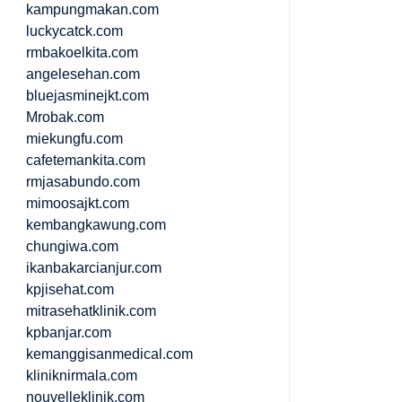
kampungmakan.com
luckycatck.com
rmbakoelkita.com
angelesehan.com
bluejasminejkt.com
Mrobak.com
miekungfu.com
cafetemankita.com
rmjasabundo.com
mimoosajkt.com
kembangkawung.com
chungiwa.com
ikanbakarcianjur.com
kpjisehat.com
mitrasehatklinik.com
kpbanjar.com
kemanggisanmedical.com
kliniknirmala.com
nouvelleklinik.com