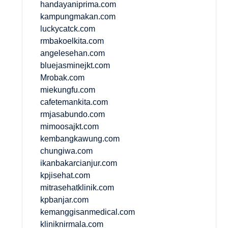
handayaniprima.com
kampungmakan.com
luckycatck.com
rmbakoelkita.com
angelesehan.com
bluejasminejkt.com
Mrobak.com
miekungfu.com
cafetemankita.com
rmjasabundo.com
mimoosajkt.com
kembangkawung.com
chungiwa.com
ikanbakarcianjur.com
kpjisehat.com
mitrasehatklinik.com
kpbanjar.com
kemanggisanmedical.com
kliniknirmala.com