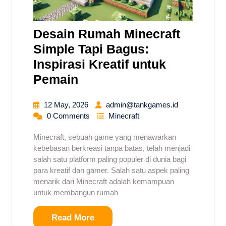
Desain Rumah Minecraft
Simple Tapi Bagus:
Inspirasi Kreatif untuk
Pemain
12 May, 2026
admin@tankgames.id
0 Comments
Minecraft
Minecraft, sebuah game yang menawarkan
kebebasan berkreasi tanpa batas, telah menjadi
salah satu platform paling populer di dunia bagi
para kreatif dan gamer. Salah satu aspek paling
menarik dari Minecraft adalah kemampuan
untuk membangun rumah
Read More