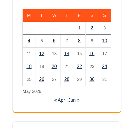
M
T
W
T
F
S
S
1
2
3
4
5
6
7
8
9
10
11
12
13
14
15
16
17
18
19
20
21
22
23
24
25
26
27
28
29
30
31
May 2026
« Apr
Jun »